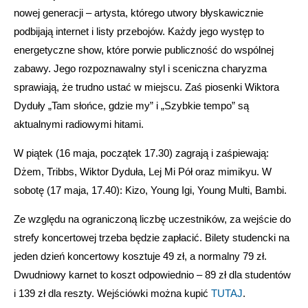
nowej generacji – artysta, którego utwory błyskawicznie
podbijają internet i listy przebojów. Każdy jego występ to
energetyczne show, które porwie publiczność do wspólnej
zabawy. Jego rozpoznawalny styl i sceniczna charyzma
sprawiają, że trudno ustać w miejscu. Zaś piosenki Wiktora
Dyduły „Tam słońce, gdzie my” i „Szybkie tempo” są
aktualnymi radiowymi hitami.
W piątek (16 maja, początek 17.30) zagrają i zaśpiewają:
Dżem, Tribbs, Wiktor Dyduła, Lej Mi Pół oraz mimikyu. W
sobotę (17 maja, 17.40): Kizo, Young Igi, Young Multi, Bambi.
Ze względu na ograniczoną liczbę uczestników, za wejście do
strefy koncertowej trzeba będzie zapłacić. Bilety studencki na
jeden dzień koncertowy kosztuje 49 zł, a normalny 79 zł.
Dwudniowy karnet to koszt odpowiednio – 89 zł dla studentów
i 139 zł dla reszty. Wejściówki można kupić
TUTAJ
.