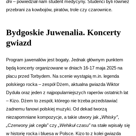
dni
– powiedział nam student medycyny. Studenci byli również
przebrani za kowbojów, piratów, trole czy czarownice.
Bydgoskie Juwenalia. Koncerty
gwiazd
Program juwenaliów jest bogaty. Jednak głównym punktem
będą koncerty organizowane w dniach 16-17 maja 2025 na
placu przed Torbydem. Na scenie wystąpią m.in. legenda
polskiego rocka – zespół Dżem, aktualna gwiazda Wiktor
Dyduła oraz jeden z najpopularniejszych raperów ostatnich lat
– Kizo. Dżem to zespół, którego nie trzeba przedstawiać
żadnemu fanowi polskiej muzyki. Od dekad tworzą
niezapomniane kompozycje, a takie utwory jak
„Whisky”
,
„Czerwony jak cegła”
czy
„Wehikuł czasu”
na stałe wpisały się
w historię rocka i bluesa w Polsce. Kizo to z kolei gwiazda