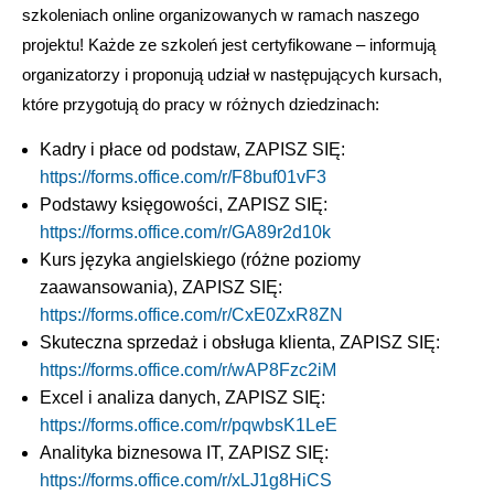
szkoleniach online organizowanych w ramach naszego
projektu! Każde ze szkoleń jest certyfikowane – informują
organizatorzy i proponują udział w następujących kursach,
które przygotują do pracy w różnych dziedzinach:
Kadry i płace od podstaw, ZAPISZ SIĘ:
https://forms.office.com/r/F8buf01vF3
Podstawy księgowości, ZAPISZ SIĘ:
https://forms.office.com/r/GA89r2d10k
Kurs języka angielskiego (różne poziomy
zaawansowania), ZAPISZ SIĘ:
https://forms.office.com/r/CxE0ZxR8ZN
Skuteczna sprzedaż i obsługa klienta, ZAPISZ SIĘ:
https://forms.office.com/r/wAP8Fzc2iM
Excel i analiza danych, ZAPISZ SIĘ:
https://forms.office.com/r/pqwbsK1LeE
Analityka biznesowa IT, ZAPISZ SIĘ:
https://forms.office.com/r/xLJ1g8HiCS