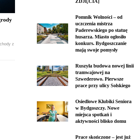
ZDJĘCIA]
Pomnik Wolności – od
grody
uczczenia mistrza
Paderewskiego po statuę
husarza. Miasto ogłosiło
konkurs. Bydgoszczanie
bchody z
mają swoje pomysły
Ruszyła budowa nowej linii
tramwajowej na
Szwederowo. Pierwsze
prace przy ulicy Solskiego
Osiedlowe Klubiki Seniora
w Bydgoszczy. Nowe
miejsca spotkań i
aktywności blisko domu
Prace skończone – jest już