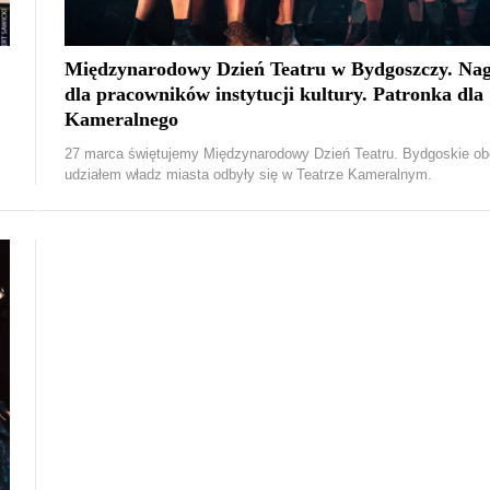
Międzynarodowy Dzień Teatru w Bydgoszczy. Na
dla pracowników instytucji kultury. Patronka dla
Kameralnego
27 marca świętujemy Międzynarodowy Dzień Teatru. Bydgoskie o
udziałem władz miasta odbyły się w Teatrze Kameralnym.