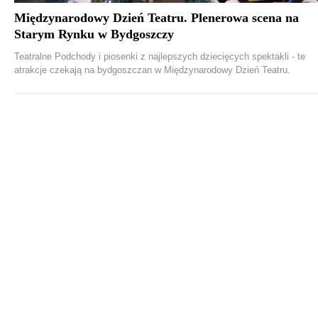
Międzynarodowy Dzień Teatru. Plenerowa scena na
Starym Rynku w Bydgoszczy
Teatralne Podchody i piosenki z najlepszych dziecięcych spektakli - te
atrakcje czekają na bydgoszczan w Międzynarodowy Dzień Teatru.