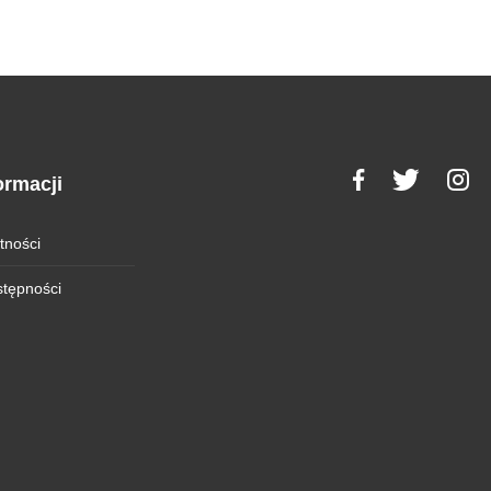
ormacji
tności
stępności