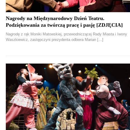
Nagrody na Międzynarodowy Dzień Teatru.
Podziękowania za twórczą pracę i pasję [ZDJĘCIA]
Nagrodę z rąk Moniki Matowskiej, przewodniczącej Rady Miasta i Iwony
Waszkiewicz, zastępczyni prezydenta odbiera Marian […]