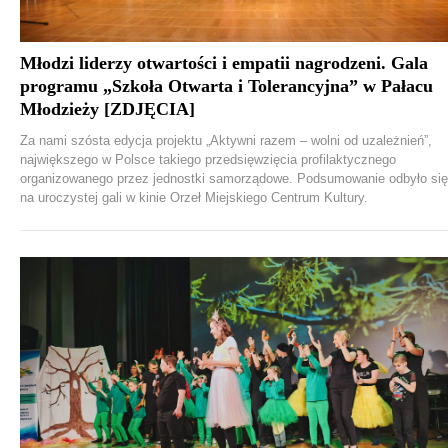
Młodzi liderzy otwartości i empatii nagrodzeni. Gala
programu „Szkoła Otwarta i Tolerancyjna” w Pałacu
Młodzieży [ZDJĘCIA]
Za nami szósta edycja projektu „Aktywni razem – wolni od uzależnień”,
największego w Polsce takiego przedsięwzięcia profilaktycznego
organizowanego przez jednostki samorządowe. Podsumowanie odbyło się
na uroczystej gali w kinie Orzeł Miejskiego Centrum Kultury.