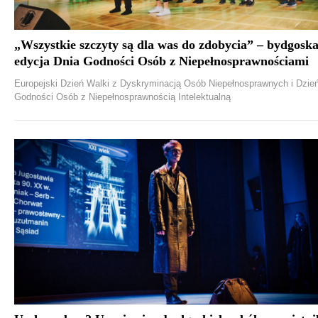
„Wszystkie szczyty są dla was do zdobycia” – bydgosk
edycja Dnia Godności Osób z Niepełnosprawnościami
Europejski Dzień Walki z Dyskryminacją Osób Niepełnosprawnych i Dzie
Godności Osób z Niepełnosprawnością Intelektualną