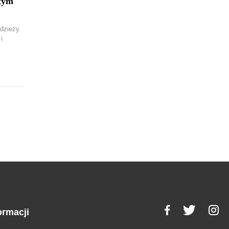
 tym
dzieży.
i
ormacji