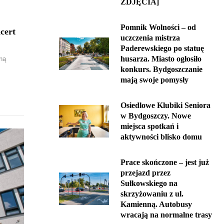
ZDJĘCIA]
Pomnik Wolności – od
cert
uczczenia mistrza
Paderewskiego po statuę
husarza. Miasto ogłosiło
ną
konkurs. Bydgoszczanie
mają swoje pomysły
Osiedlowe Klubiki Seniora
w Bydgoszczy. Nowe
miejsca spotkań i
aktywności blisko domu
Prace skończone – jest już
przejazd przez
Sułkowskiego na
skrzyżowaniu z ul.
Kamienną. Autobusy
wracają na normalne trasy