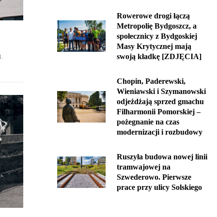
Rowerowe drogi łączą
Metropolię Bydgoszcz, a
społecznicy z Bydgoskiej
Masy Krytycznej mają
swoją kładkę [ZDJĘCIA]
B.
Chopin, Paderewski,
Wieniawski i Szymanowski
odjeżdżają sprzed gmachu
Filharmonii Pomorskiej –
pożegnanie na czas
modernizacji i rozbudowy
Ruszyła budowa nowej linii
tramwajowej na
Szwederowo. Pierwsze
prace przy ulicy Solskiego