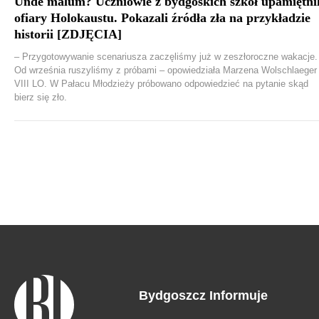
Unde malum? Uczniowie z bydgoskich szkół upamiętnil
ofiary Holokaustu. Pokazali źródła zła na przykładzie
historii [ZDJĘCIA]
– Przygotowywanie scenariusza zaczęliśmy już w zeszłoroczne wakacje.
Od września ruszyliśmy z próbami – opowiedziała Marzena Wolschlaeger
VIII LO. W Pałacu Młodzieży próbowano odpowiedzieć na pytanie skąd
bierz się zło.
Bydgoszcz Informuje