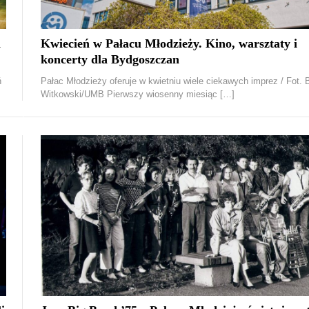
a
Kwiecień w Pałacu Młodzieży. Kino, warsztaty i
koncerty dla Bydgoszczan
ń
Pałac Młodzieży oferuje w kwietniu wiele ciekawych imprez / Fot. 
Witkowski/UMB Pierwszy wiosenny miesiąc […]