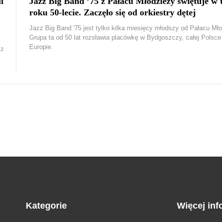
i
Jazz Big Band ’75 z Pałacu Młodzieży świętuje w
roku 50-lecie. Zaczęło się od orkiestry dętej
Jazz Big Band '75 jest tylko kilka miesięcy młodszy od Pałacu Mło
Grupa ta od 50 lat rozsławia placówkę w Bydgoszczy, całej Polsce 
Europie.
 z
Kategorie
Więcej inf