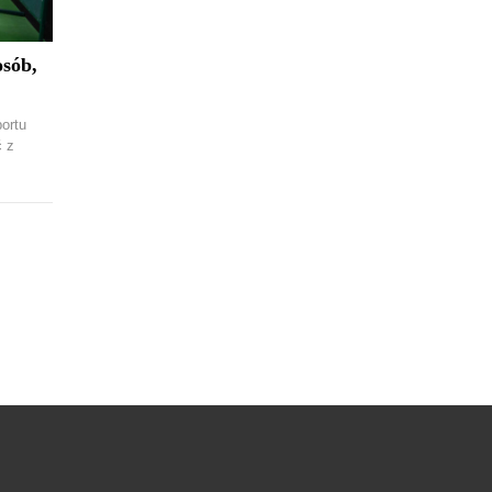
osób,
ortu
ć z