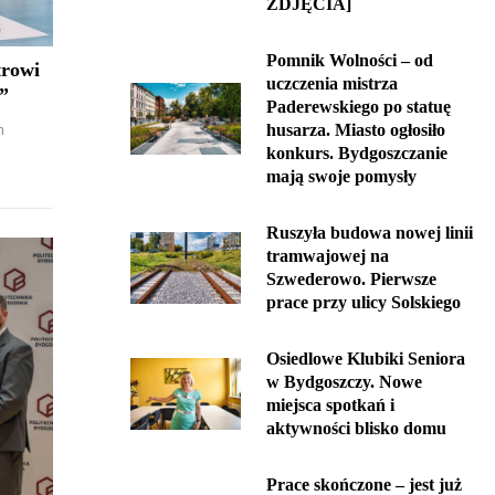
ZDJĘCIA]
Pomnik Wolności – od
trowi
uczczenia mistrza
”
Paderewskiego po statuę
husarza. Miasto ogłosiło
m
konkurs. Bydgoszczanie
mają swoje pomysły
Ruszyła budowa nowej linii
tramwajowej na
Szwederowo. Pierwsze
prace przy ulicy Solskiego
Osiedlowe Klubiki Seniora
w Bydgoszczy. Nowe
miejsca spotkań i
aktywności blisko domu
Prace skończone – jest już