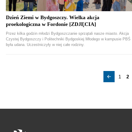
Dzień Ziemi w Bydgoszczy. Wielka akcja
proekologiczna w Fordonie [ZDJĘCIA]
Przez kilka godzin młodzi Bydgoszczanie sprzątali nasze miasto. Akcja
Czystej Bydgoszczy i Politechniki Bydgoskiej Młodego w kampusie PBŚ
była udana. Uczestniczyły w niej całe rodziny.
1
2