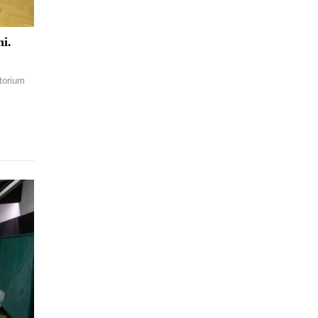
i.
torium