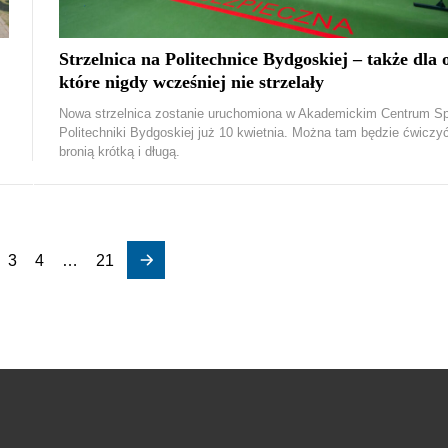
Strzelnica na Politechnice Bydgoskiej – także dla 
które nigdy wcześniej nie strzelały
Nowa strzelnica zostanie uruchomiona w Akademickim Centrum Sp
Politechniki Bydgoskiej już 10 kwietnia. Można tam będzie ćwiczy
bronią krótką i długą.
3
4
…
21