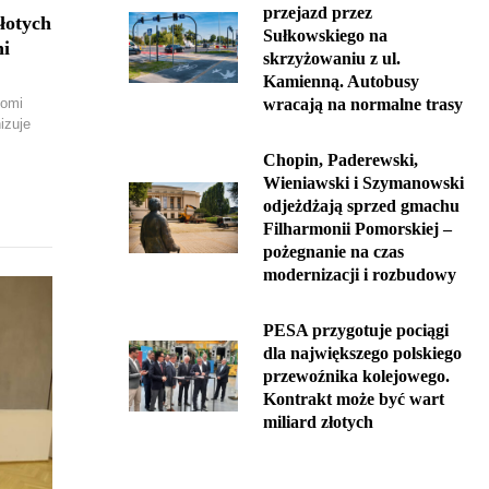
przejazd przez
łotych
Sułkowskiego na
ni
skrzyżowaniu z ul.
Kamienną. Autobusy
homi
wracają na normalne trasy
izuje
Chopin, Paderewski,
Wieniawski i Szymanowski
odjeżdżają sprzed gmachu
Filharmonii Pomorskiej –
pożegnanie na czas
modernizacji i rozbudowy
PESA przygotuje pociągi
dla największego polskiego
przewoźnika kolejowego.
Kontrakt może być wart
miliard złotych