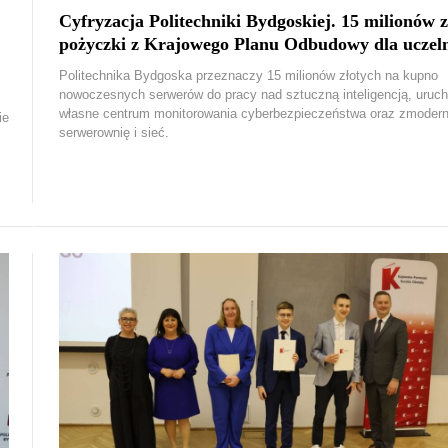
Cyfryzacja Politechniki Bydgoskiej. 15 milionów z
pożyczki z Krajowego Planu Odbudowy dla uczel
Politechnika Bydgoska przeznaczy 15 milionów złotych na kupno
nowoczesnych serwerów do pracy nad sztuczną inteligencją, uruc
własne centrum monitorowania cyberbezpieczeństwa oraz zmodern
ie
serwerownię i sieć.