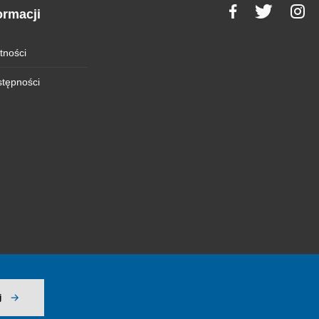
ormacji
tności
stępności
j