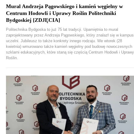
Mural Andrzeja Pągowskiego i kamień węgielny w
Centrum Hodowli i Uprawy Roślin Politechniki
Bydgoskiej [ZDJĘCIA]
Politechnika Bydgoska to już 75 lat tradycji. Upamiętnia to mural
zaprojektowany przez Andrzeja Pągowskiego, który znalazł się w kampus
uczelni. Jubileusz to także konkrety innego rodzaju. We wtorek (28
kwietnia) wmurowano także kamień węgielny pod budowę nowoczesnych
szklarni edukacyjnych, które staną się częścią Centrum Hodowli i Uprawy
Roślin.