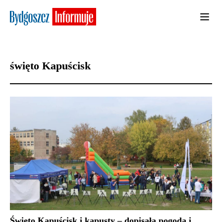
święto Kapuścisk
Święto Kapuścisk i kapusty – dopisała pogoda i