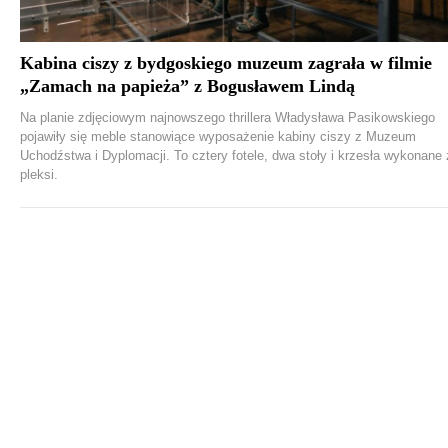
Kabina ciszy z bydgoskiego muzeum zagrała w filmie
„Zamach na papieża” z Bogusławem Lindą
Na planie zdjęciowym najnowszego thrillera Władysława Pasikowskiego
pojawiły się meble stanowiące wyposażenie kabiny ciszy z Muzeum
Uchodźstwa i Dyplomacji. To cztery fotele, dwa stoły i krzesła wykonane 
pleksi.