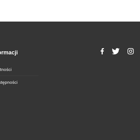
ormacji
tności
stępności