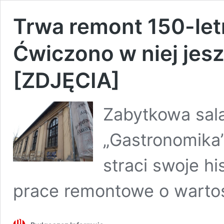
Trwa remont 150-letn
Ćwiczono w niej jes
[ZDJĘCIA]
Zabytkowa sal
„Gastronomika”
straci swoje h
prace remontowe o wartoś