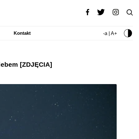
Kontakt
-a | A+
niebem [ZDJĘCIA]