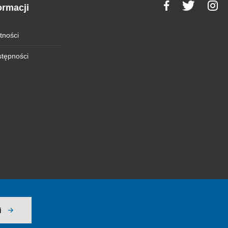
ormacji
tności
stępności
j