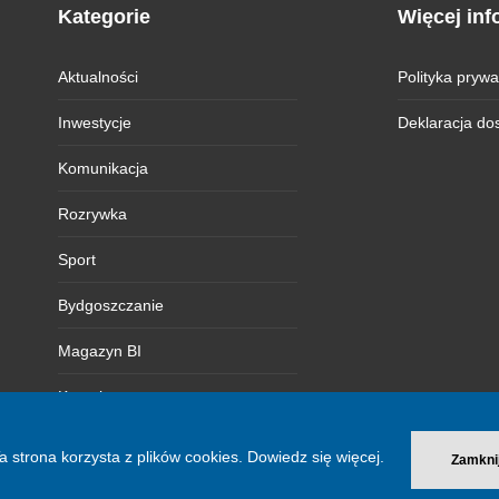
Kategorie
Więcej inf
Aktualności
Polityka prywa
Inwestycje
Deklaracja do
Komunikacja
Rozrywka
Sport
Bydgoszczanie
Magazyn BI
Kontakt
a strona korzysta z plików cookies.
Dowiedz się więcej.
Zamkni
© 2026 Bydgoszcz Informuje