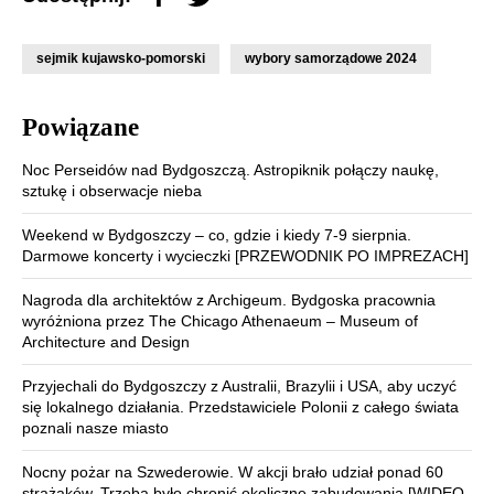
sejmik kujawsko-pomorski
wybory samorządowe 2024
Powiązane
Noc Perseidów nad Bydgoszczą. Astropiknik połączy naukę,
sztukę i obserwacje nieba
Weekend w Bydgoszczy – co, gdzie i kiedy 7-9 sierpnia.
Darmowe koncerty i wycieczki [PRZEWODNIK PO IMPREZACH]
Nagroda dla architektów z Archigeum. Bydgoska pracownia
wyróżniona przez The Chicago Athenaeum – Museum of
Architecture and Design
Przyjechali do Bydgoszczy z Australii, Brazylii i USA, aby uczyć
się lokalnego działania. Przedstawiciele Polonii z całego świata
poznali nasze miasto
Nocny pożar na Szwederowie. W akcji brało udział ponad 60
strażaków. Trzeba było chronić okoliczne zabudowania [WIDEO,