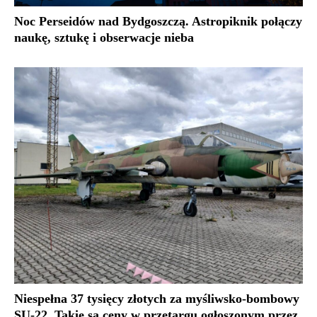
Noc Perseidów nad Bydgoszczą. Astropiknik połączy
naukę, sztukę i obserwacje nieba
Niespełna 37 tysięcy złotych za myśliwsko-bombowy
SU-22. Takie są ceny w przetargu ogłoszonym przez