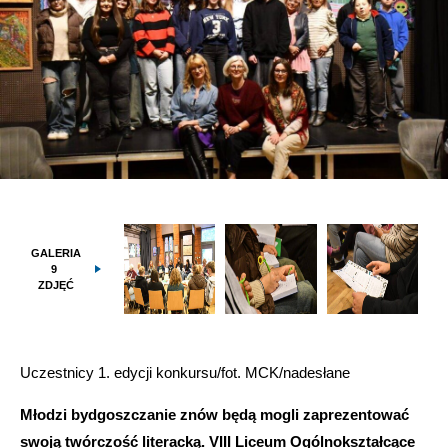
GALERIA
9
ZDJĘĆ
Uczestnicy 1. edycji konkursu/fot. MCK/nadesłane
Młodzi bydgoszczanie znów będą mogli zaprezentować
swoją twórczość literacką. VIII Liceum Ogólnokształcące