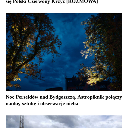
się Polski Czerwony Krzyż [ROZMOWA]
Noc Perseidów nad Bydgoszczą. Astropiknik połączy
naukę, sztukę i obserwacje nieba