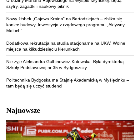
Urodziny Mariana Rejewskiego na Wyspie Młyńskiej. Będą
szyfry, zagadki i naukowy piknik
Nowy żłobek „Gajowa Kraina” na Bartodziejach – zbliża się
koniec budowy. Inwestycja z rządowego programu „Aktywny
Maluch”
Dodatkowa rekrutacja na studia stacjonarne na UKW. Wolne
miejsca na kilkudziesięciu kierunkach
Nie żyje Aleksandra Gulbinowicz-Kotowska. Była dyrektorką
Szkoły Podstawowej nr 35 w Bydgoszczy
Politechnika Bydgoska ma Stajnię Akademicką w Myślęcinku –
tam będą się uczyć studenci
Najnowsze