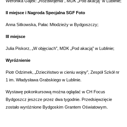
Weronika Gajek: „Rozdwojenia”, MDK „Pod akacją” w Lublinie;
II miejsce i Nagroda Specjalna SGF Foto
Anna Sitkowska, Pałac Młodzieży w Bydgoszczy;
III miejsce
Julia Piskorz, „W objęciach”, MDK „Pod akacją” w Lublinie;
Wyróżnienie
Piotr Odzimek, „Dzieciństwo w cieniu wojny”, Zespół Szkół nr
1 im. Władysława Grabskiego w Lublinie.
Wystawę pokonkursową można oglądać w CH Focus
Bydgoszcz jeszcze przez dwa tygodnie. Przedsięwzięcie
zostało wyróżnione Bydgoskim Grantem Oświatowym.