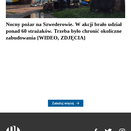
Nocny pożar na Szwederowie. W akcji brało udział
ponad 60 strażaków. Trzeba było chronić okoliczne
zabudowania [WIDEO, ZDJĘCIA]
Załaduj więcej