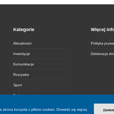
Kategorie
Więcej inf
Aktualności
Polityka prywa
Inwestycje
Deklaracja do
Komunikacja
Rozrywka
Sport
Bydgoszczanie
Magazyn BI
a strona korzysta z plików cookies.
Dowiedz się więcej.
Zamkni