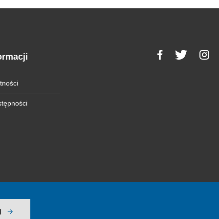
ormacji
tności
stępności
j