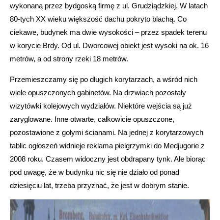
wykonaną przez bydgoską firmę z ul. Grudziądzkiej. W latach
80-tych XX wieku większość dachu pokryto blachą. Co
ciekawe, budynek ma dwie wysokości – przez spadek terenu
w korycie Brdy. Od ul. Dworcowej obiekt jest wysoki na ok. 16
metrów, a od strony rzeki 18 metrów.
Przemieszczamy się po długich korytarzach, a wśród nich
wiele opuszczonych gabinetów. Na drzwiach pozostały
wizytówki kolejowych wydziałów. Niektóre wejścia są już
zaryglowane. Inne otwarte, całkowicie opuszczone,
pozostawione z gołymi ścianami. Na jednej z korytarzowych
tablic ogłoszeń widnieje reklama pielgrzymki do Medjugorie z
2008 roku. Czasem widoczny jest obdrapany tynk. Ale biorąc
pod uwagę, że w budynku nic się nie działo od ponad
dziesięciu lat, trzeba przyznać, że jest w dobrym stanie.