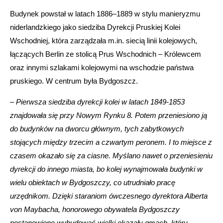
Budynek powstał w latach 1886–1889 w stylu manieryzmu
niderlandzkiego jako siedziba Dyrekcji Pruskiej Kolei
Wschodniej, która zarządzała m.in. siecią linii kolejowych,
łączących Berlin ze stolicą Prus Wschodnich – Królewcem
oraz innymi szlakami kolejowymi na wschodzie państwa
pruskiego. W centrum była Bydgoszcz.
– Pierwsza siedziba dyrekcji kolei w latach 1849-1853
znajdowała się przy Nowym Rynku 8. Potem przeniesiono ją
do budynków na dworcu głównym, tych zabytkowych
stojących między trzecim a czwartym peronem. I to miejsce z
czasem okazało się za ciasne. Myślano nawet o przeniesieniu
dyrekcji do innego miasta, bo kolej wynajmowała budynki w
wielu obiektach w Bydgoszczy, co utrudniało pracę
urzędnikom. Dzięki staraniom ówczesnego dyrektora Alberta
von Maybacha, honorowego obywatela Bydgoszczy
postanowiono wybudować wielki okazały gmach, który