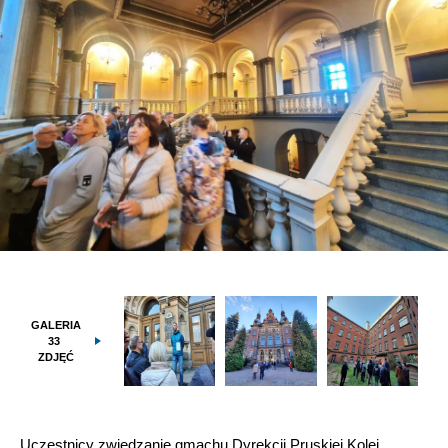
GALERIA
33
ZDJĘĆ
Uczestnicy zwiedzanie gmachu Dyrekcji Pruskiej Kolei