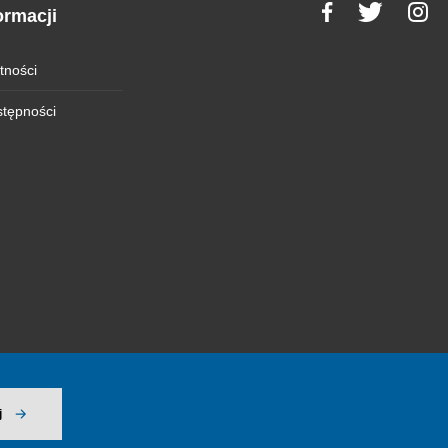
ormacji
tności
stępności
j