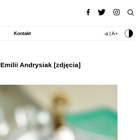
Kontakt
-a | A+
milii Andrysiak [zdjęcia]