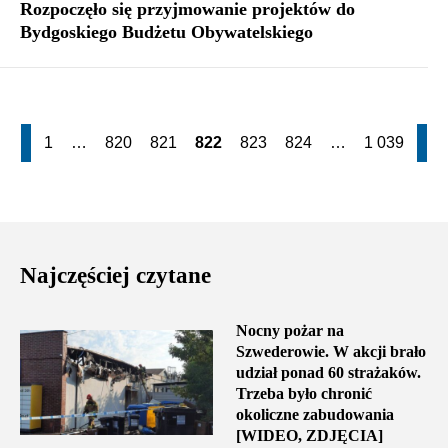
Rozpoczęło się przyjmowanie projektów do
Bydgoskiego Budżetu Obywatelskiego
1
…
820
821
822
823
824
…
1 039
Najczęściej czytane
Nocny pożar na
Szwederowie. W akcji brało
udział ponad 60 strażaków.
Trzeba było chronić
okoliczne zabudowania
[WIDEO, ZDJĘCIA]