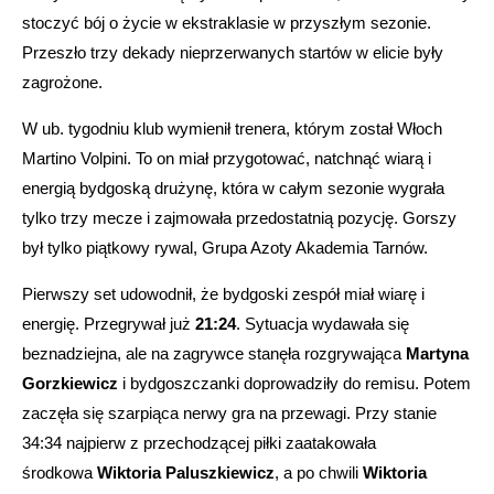
stoczyć bój o życie w ekstraklasie w przyszłym sezonie.
Przeszło trzy dekady nieprzerwanych startów w elicie były
zagrożone.
W ub. tygodniu klub wymienił trenera, którym został Włoch
Martino Volpini. To on miał przygotować, natchnąć wiarą i
energią bydgoską drużynę, która w całym sezonie wygrała
tylko trzy mecze i zajmowała przedostatnią pozycję. Gorszy
był tylko piątkowy rywal, Grupa Azoty Akademia Tarnów.
Pierwszy set udowodnił, że bydgoski zespół miał wiarę i
energię. Przegrywał już
21:24
. Sytuacja wydawała się
beznadziejna, ale na zagrywce stanęła rozgrywająca
Martyna
Gorzkiewicz
i bydgoszczanki doprowadziły do remisu. Potem
zaczęła się szarpiąca nerwy gra na przewagi. Przy stanie
34:34 najpierw z przechodzącej piłki zaatakowała
środkowa
Wiktoria Paluszkiewicz
, a po chwili
Wiktoria