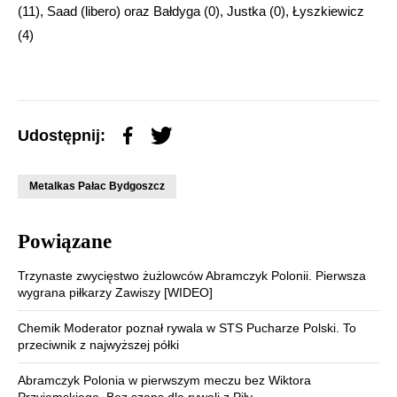
(11), Saad (libero) oraz Bałdyga (0), Justka (0), Łyszkiewicz
(4)
Udostępnij:
Metalkas Pałac Bydgoszcz
Powiązane
Trzynaste zwycięstwo żużlowców Abramczyk Polonii. Pierwsza
wygrana piłkarzy Zawiszy [WIDEO]
Chemik Moderator poznał rywala w STS Pucharze Polski. To
przeciwnik z najwyższej półki
Abramczyk Polonia w pierwszym meczu bez Wiktora
Przyjemskiego. Bez szans dla rywali z Piły