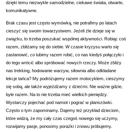
dzięki temu niezwykle samodzielne, ciekawe świata, otwarte,
komunikatywne.
Brak czasu jest często wymówką, nie potrafimy po latach
cieszyć się swoim towarzystwem. Jeżeli źle dzieje się w
związku, to trzeba poszukać wspólnej aktywności. Robiąc coś
razem, zbliżamy się do siebie. W czasie kryzysu warto się
zastanowić, co lubimy razem robić, co nas kiedyś połączyło i
do tego wrócić albo spróbować nowych rzeczy. Może zbliży
nas trekking, hodowanie warzyw, siłownia albo odkładane
lekcje tańca? My podróżujemy razem motocyklem, cieszymy
się sobą, ale także wyjeżdżamy z dziećmi. Nie ważne gdzie,
byle razem. Na to nie trzeba mieć wielkich pieniędzy.
Wystarczy pojechać pod namiot i pograć w planszówki.
Często o tym zapominamy. Dajemy też przykład dzieciom,
które widzą, że my cały czas czegoś nowego się uczymy,
rozwijamy pasje, ponosimy porażki i znowu próbujemy.