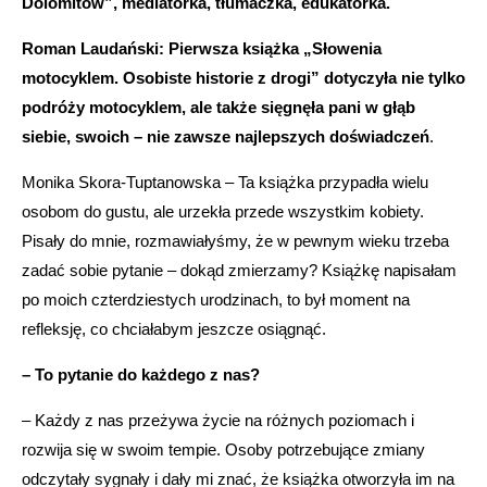
Dolomitów”, mediatorka, tłumaczka, edukatorka.
Roman Laudański: Pierwsza książka „Słowenia
motocyklem. Osobiste historie z drogi” dotyczyła nie tylko
podróży motocyklem, ale także sięgnęła pani w głąb
siebie, swoich – nie zawsze najlepszych doświadczeń
.
Monika Skora-Tuptanowska – Ta książka przypadła wielu
osobom do gustu, ale urzekła przede wszystkim kobiety.
Pisały do mnie, rozmawiałyśmy, że w pewnym wieku trzeba
zadać sobie pytanie – dokąd zmierzamy? Książkę napisałam
po moich czterdziestych urodzinach, to był moment na
refleksję, co chciałabym jeszcze osiągnąć.
– To pytanie do każdego z nas?
– Każdy z nas przeżywa życie na różnych poziomach i
rozwija się w swoim tempie. Osoby potrzebujące zmiany
odczytały sygnały i dały mi znać, że książka otworzyła im na