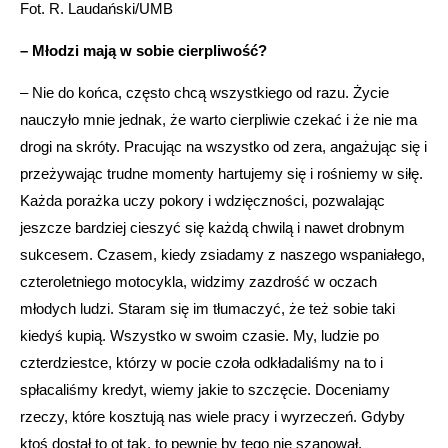
Fot. R. Laudański/UMB
– Młodzi mają w sobie cierpliwość?
– Nie do końca, często chcą wszystkiego od razu. Życie
nauczyło mnie jednak, że warto cierpliwie czekać i że nie ma
drogi na skróty. Pracując na wszystko od zera, angażując się i
przeżywając trudne momenty hartujemy się i rośniemy w siłę.
Każda porażka uczy pokory i wdzięczności, pozwalając
jeszcze bardziej cieszyć się każdą chwilą i nawet drobnym
sukcesem. Czasem, kiedy zsiadamy z naszego wspaniałego,
czteroletniego motocykla, widzimy zazdrość w oczach
młodych ludzi. Staram się im tłumaczyć, że też sobie taki
kiedyś kupią. Wszystko w swoim czasie. My, ludzie po
czterdziestce, którzy w pocie czoła odkładaliśmy na to i
spłacaliśmy kredyt, wiemy jakie to szczęcie. Doceniamy
rzeczy, które kosztują nas wiele pracy i wyrzeczeń. Gdyby
ktoś dostał to ot tak, to pewnie by tego nie szanował.