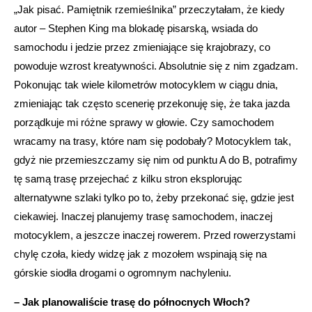
„Jak pisać. Pamiętnik rzemieślnika” przeczytałam, że kiedy
autor – Stephen King ma blokadę pisarską, wsiada do
samochodu i jedzie przez zmieniające się krajobrazy, co
powoduje wzrost kreatywności. Absolutnie się z nim zgadzam.
Pokonując tak wiele kilometrów motocyklem w ciągu dnia,
zmieniając tak często scenerię przekonuję się, że taka jazda
porządkuje mi różne sprawy w głowie. Czy samochodem
wracamy na trasy, które nam się podobały? Motocyklem tak,
gdyż nie przemieszczamy się nim od punktu A do B, potrafimy
tę samą trasę przejechać z kilku stron eksplorując
alternatywne szlaki tylko po to, żeby przekonać się, gdzie jest
ciekawiej. Inaczej planujemy trasę samochodem, inaczej
motocyklem, a jeszcze inaczej rowerem. Przed rowerzystami
chylę czoła, kiedy widzę jak z mozołem wspinają się na
górskie siodła drogami o ogromnym nachyleniu.
– Jak planowaliście trasę do północnych Włoch?