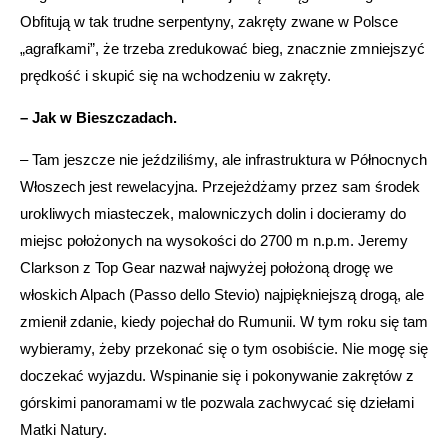
Obfitują w tak trudne serpentyny, zakręty zwane w Polsce
„agrafkami”, że trzeba zredukować bieg, znacznie zmniejszyć
prędkość i skupić się na wchodzeniu w zakręty.
– Jak w Bieszczadach.
– Tam jeszcze nie jeździliśmy, ale infrastruktura w Północnych
Włoszech jest rewelacyjna. Przejeżdżamy przez sam środek
urokliwych miasteczek, malowniczych dolin i docieramy do
miejsc położonych na wysokości do 2700 m n.p.m. Jeremy
Clarkson z Top Gear nazwał najwyżej położoną drogę we
włoskich Alpach (Passo dello Stevio) najpiękniejszą drogą, ale
zmienił zdanie, kiedy pojechał do Rumunii. W tym roku się tam
wybieramy, żeby przekonać się o tym osobiście. Nie mogę się
doczekać wyjazdu. Wspinanie się i pokonywanie zakrętów z
górskimi panoramami w tle pozwala zachwycać się dziełami
Matki Natury.