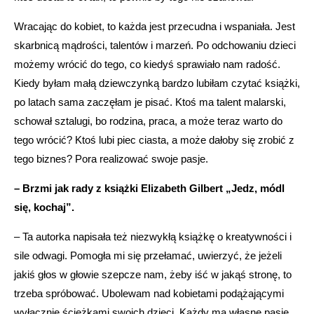
Wracając do kobiet, to każda jest przecudna i wspaniała. Jest
skarbnicą mądrości, talentów i marzeń. Po odchowaniu dzieci
możemy wrócić do tego, co kiedyś sprawiało nam radość.
Kiedy byłam małą dziewczynką bardzo lubiłam czytać książki,
po latach sama zaczęłam je pisać. Ktoś ma talent malarski,
schował sztalugi, bo rodzina, praca, a może teraz warto do
tego wrócić? Ktoś lubi piec ciasta, a może dałoby się zrobić z
tego biznes? Pora realizować swoje pasje.
– Brzmi jak rady z książki Elizabeth Gilbert „Jedz, módl
się, kochaj”.
– Ta autorka napisała też niezwykłą książkę o kreatywności i
sile odwagi. Pomogła mi się przełamać, uwierzyć, że jeżeli
jakiś głos w głowie szepcze nam, żeby iść w jakąś stronę, to
trzeba spróbować. Ubolewam nad kobietami podążającymi
wyłącznie ścieżkami swoich dzieci. Każdy ma własne pasje,