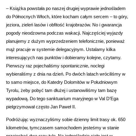
– Książka powstała po naszej drugiej wyprawie jednośladem
do Północnych Włoch, które kocham całym sercem – to góry,
jeziora, zieleń lasów i obfitość krajobrazów. No i gwarancja
pogody nieodzowna podczas wakacji. Najczęściej wyjazdy
planujemy z dużym wyprzedzeniem telefonicznie, ponieważ
mąż pracuje w systemie delegacyjnym. Ustalamy kilka
interesujących nas punktów i dobieramy kolejne, czytamy.
Pierwszy raz pojechaliśmy spontanicznie, noclegi
wybieraliśmy z dnia na dzień. Po dwóch latach wróciliśmy w
to samo miejsce, do Katedry Dolomitów w Południowym
Tyrolu, żeby pobyć tam dłużej i ustanowiliśmy tam bazę
wypadową. Do tego sanktuarium maryjnego w Val D’Ega
pielgrzymował często Jan Paweł II.
Podróżując wyznaczyliśmy sobie dzienny limit trasy ok. 650
kilometrów, tymczasem samochodem jesteśmy w stanie
przejechać dwa razy tyle. Na jednośladzie ciało jest w