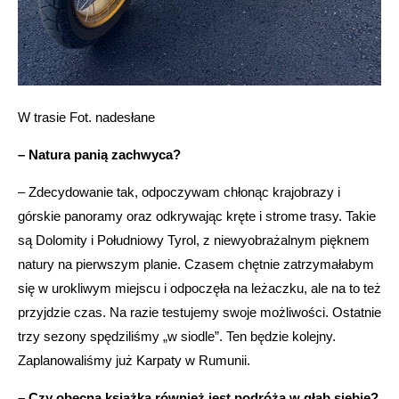
W trasie Fot. nadesłane
– Natura panią zachwyca?
– Zdecydowanie tak, odpoczywam chłonąc krajobrazy i
górskie panoramy oraz odkrywając kręte i strome trasy. Takie
są Dolomity i Południowy Tyrol, z niewyobrażalnym pięknem
natury na pierwszym planie. Czasem chętnie zatrzymałabym
się w urokliwym miejscu i odpoczęła na leżaczku, ale na to też
przyjdzie czas. Na razie testujemy swoje możliwości. Ostatnie
trzy sezony spędziliśmy „w siodle”. Ten będzie kolejny.
Zaplanowaliśmy już Karpaty w Rumunii.
– Czy obecna książka również jest podróżą w głąb siebie?