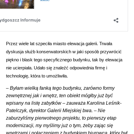
Przez wiele lat szpeciła miasto elewacja galerii. Trwała
dyskusja służb konserwatorskich w jaki sposób przywrócić
piękno i blask tego specyficznego budynku, tak by elewacja
nie ucierpiała. Udało się znaleźć odpowiednia firmę i
technologię, która to umożliwiła.
– Byłam wielką fanką tego budynku, zarówno formy
zewnętrznej jak i wnętrz, ten obiekt mógłby już być
wpisany na listę zabytków – zauważa Karolina Leśnik-
Patelczyk, dyrektor Galerii Miejskiej bwa. – Nie
zaburzyliśmy pierwotnego projektu, to pierwszy etap
modernizacji, my myślimy już o tym, żeby zając się
wnętrzami i połączeniem z budynkiem biurowca, który był