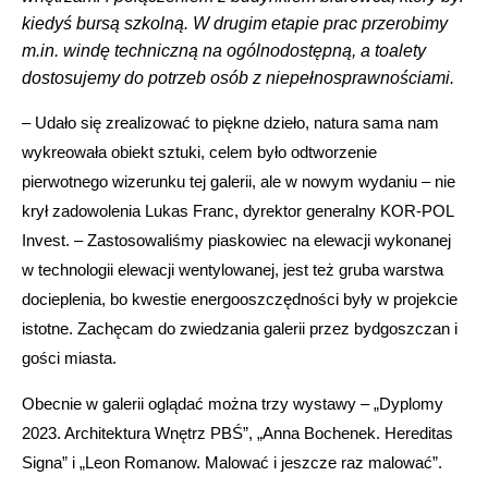
kiedyś bursą szkolną. W drugim etapie prac przerobimy
m.in. windę techniczną na ogólnodostępną, a toalety
dostosujemy do potrzeb osób z niepełnosprawnościami.
– Udało się zrealizować to piękne dzieło, natura sama nam
wykreowała obiekt sztuki, celem było odtworzenie
pierwotnego wizerunku tej galerii, ale w nowym wydaniu – nie
krył zadowolenia Lukas Franc, dyrektor generalny KOR-POL
Invest. – Zastosowaliśmy piaskowiec na elewacji wykonanej
w technologii elewacji wentylowanej, jest też gruba warstwa
docieplenia, bo kwestie energooszczędności były w projekcie
istotne. Zachęcam do zwiedzania galerii przez bydgoszczan i
gości miasta.
Obecnie w galerii oglądać można trzy wystawy – „Dyplomy
2023. Architektura Wnętrz PBŚ”, „Anna Bochenek. Hereditas
Signa” i „Leon Romanow. Malować i jeszcze raz malować”.