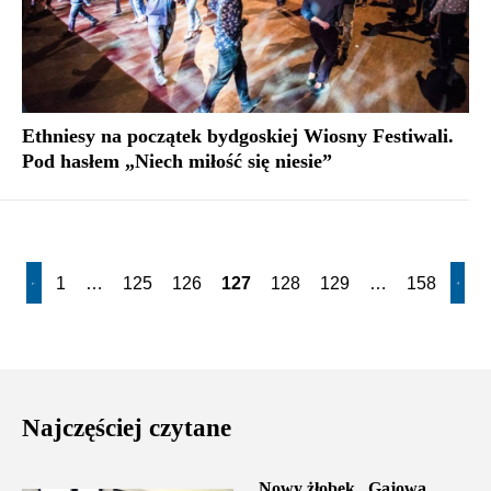
Ethniesy na początek bydgoskiej Wiosny Festiwali.
Pod hasłem „Niech miłość się niesie”
1
…
125
126
127
128
129
…
158
Najczęściej czytane
Nowy żłobek „Gajowa