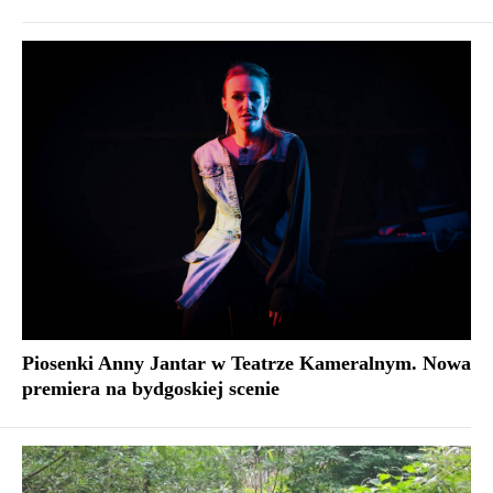
Piosenki Anny Jantar w Teatrze Kameralnym. Nowa
premiera na bydgoskiej scenie