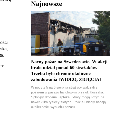
Najnowsze
i
–
mości
iska,
ta.
Nocny pożar na Szwederowie. W akcji
ch:
brało udział ponad 60 strażaków.
Trzeba było chronić okoliczne
zabudowania [WIDEO, ZDJĘCIA]
W nocy z 5 na 6 sierpnia strażacy walczyli z
pożarem w pasażu handlowym przy ul. Kossaka.
Spłonęły drogeria i apteka. Straty mogą liczyć na
nawet kilka tysięcy złotych. Policja i biegły badają
okoliczności wybuchu pożaru.