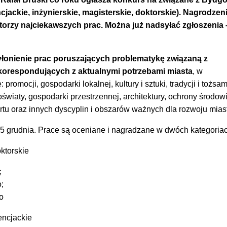
jackie, inżynierskie, magisterskie, doktorskie). Nagrodzen
orzy najciekawszych prac. Można już nadsyłać zgłoszenia 
łonienie prac poruszających problematykę związaną z
 korespondujących z aktualnymi potrzebami miasta
, w
promocji, gospodarki lokalnej, kultury i sztuki, tradycji i tożsa
, oświaty, gospodarki przestrzennej, architektury, ochrony środow
rtu oraz innych dyscyplin i obszarów ważnych dla rozwoju mias
 5 grudnia. Prace są oceniane i nagradzane w dwóch kategoria
oktorskie
;
o;
to
cencjackie