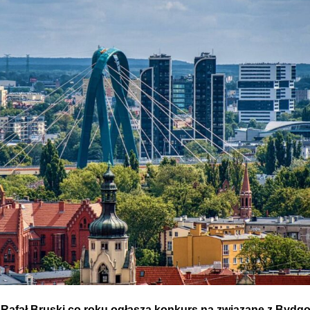
Rafał Bruski co roku ogłasza konkurs na związane z Bydg