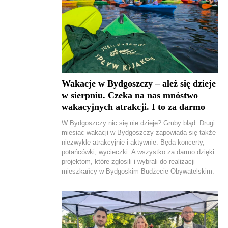
Wakacje w Bydgoszczy – ależ się dzieje
w sierpniu. Czeka na nas mnóstwo
wakacyjnych atrakcji. I to za darmo
W Bydgoszczy nic się nie dzieje? Gruby błąd. Drugi
miesiąc wakacji w Bydgoszczy zapowiada się także
niezwykle atrakcyjnie i aktywnie. Będą koncerty,
potańcówki, wycieczki. A wszystko za darmo dzięki
projektom, które zgłosili i wybrali do realizacji
mieszkańcy w Bydgoskim Budżecie Obywatelskim.