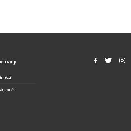
ormacji
tności
stępności