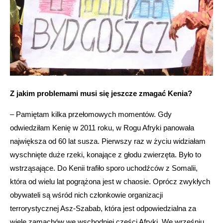
Z jakim problemami musi się jeszcze zmagać Kenia?
– Pamiętam kilka przełomowych momentów. Gdy
odwiedziłam Kenię w 2011 roku, w Rogu Afryki panowała
największa od 60 lat susza. Pierwszy raz w życiu widziałam
wyschnięte duże rzeki, konające z głodu zwierzęta. Było to
wstrząsające. Do Kenii trafiło sporo uchodźców z Somalii,
która od wielu lat pogrążona jest w chaosie. Oprócz zwykłych
obywateli są wśród nich członkowie organizacji
terrorystycznej Asz-Szabab, która jest odpowiedzialna za
wiele zamachów we wschodniej części Afryki. We wrześniu