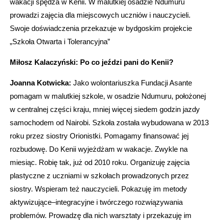
wakacji spędza w Kenii. W malutkiej osadzie Ndumuru
prowadzi zajęcia dla miejscowych uczniów i nauczycieli.
Swoje doświadczenia przekazuje w bydgoskim projekcie
„Szkoła Otwarta i Tolerancyjna”
Miłosz Kalaczyński: Po co jeździ pani do Kenii?
Joanna Kotwicka:
Jako wolontariuszka Fundacji Asante
pomagam w malutkiej szkole, w osadzie Ndumuru, położonej
w centralnej części kraju, mniej więcej siedem godzin jazdy
samochodem od Nairobi. Szkoła została wybudowana w 2013
roku przez siostry Orionistki. Pomagamy finansować jej
rozbudowę. Do Kenii wyjeżdżam w wakacje. Zwykle na
miesiąc. Robię tak, już od 2010 roku. Organizuję zajęcia
plastyczne z uczniami w szkołach prowadzonych przez
siostry. Wspieram też nauczycieli. Pokazuję im metody
aktywizujące–integracyjne i twórczego rozwiązywania
problemów. Prowadzę dla nich warsztaty i przekazuję im