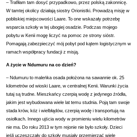
– Trafiłam tam dosyć przypadkowo, przez polską zakonnicę.
W tamtej okolicy działają siostry Orionistki. Prowadzą misję w
pobliskiej miejscowości Laare. To one wskazały potrzebę
wsparcia szkoły w tej ubogiej osadzie. Podczas mojego
pobytu w Kenii mogę liczyć na pomoc ze strony sióstr.
Pomagają zabezpieczyć mój pobyt pod kątem logistycznym w
ramach współpracy fundacji z misją.
A życie w Ndumuru na co dzień?
– Ndumuru to maleńka osada położona na sawannie ok. 25
kilometrów od wioski Laare, w centralnej Kenii. Warunki życia
tutaj są trudne. Mieszkańcy czerpią wodę z jedynego źródła,
jakim jest wybudowana wiele lat temu studnia. Poją tam swoje
stada krów, kóz i wielbłądów, czerpią wodę i transportują na
osiołkach. Innego ujścia wody w promieniu wielu kilometrów
nie ma. Do roku 2013 w tym rejonie nie było szkoły. Dzieci
jeśli uczęszczały do szkoły musiały przemierzać wiele