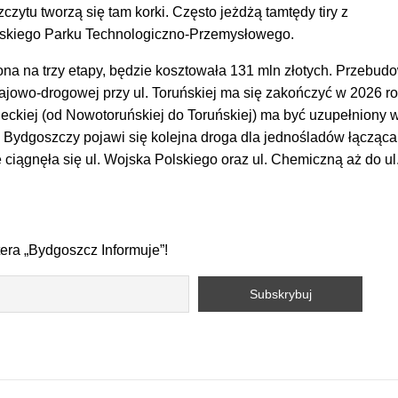
zytu tworzą się tam korki. Często jeżdżą tamtędy tiry z
skiego Parku Technologiczno-Przemysłowego.
ona na trzy etapy, będzie kosztowała 131 mln złotych. Przebud
mwajowo-drogowej przy ul. Toruńskiej ma się zakończyć w 2026 ro
leckiej (od Nowotoruńskiej do Toruńskiej) ma być uzupełniony 
 Bydgoszczy pojawi się kolejna droga dla jednośladów łącząca
e ciągnęła się ul. Wojska Polskiego oraz ul. Chemiczną aż do ul
tera „Bydgoszcz Informuje”!