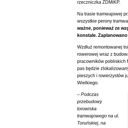
rzeczniczka ZDMiKP.
Na trasie tramwajowej p
wszystkie perony tramw
ważne, ponieważ ze wzg
konstale. Zaplanowano 
Wzdłuż remontowanej tra
rowerowej wraz z budową
pracowników pobliskich 
pas będzie zlokalizowany 
pieszych i rowerzystów j
Wielkiego.
–
Podczas
przebudowy
torowiska
tramwajowego na ul.
Toruńskiej, na