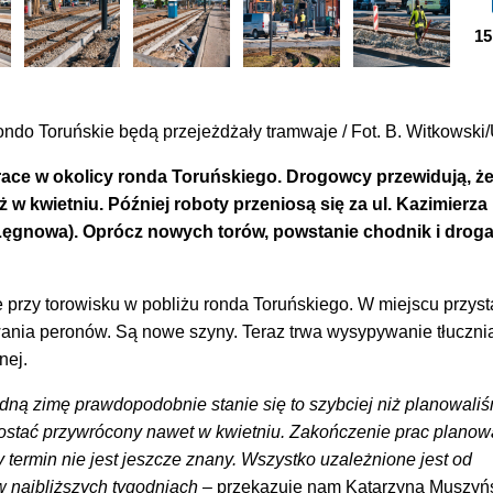
15
rondo Toruńskie będą przejeżdżały tramwaje / Fot. B. Witkowsk
prace w okolicy ronda Toruńskiego. Drogowcy przewidują, ż
ż w kwietniu. Później roboty przeniosą się za ul. Kazimierza
Łęgnowa). Oprócz nowych torów, powstanie chodnik i drog
e przy torowisku w pobliżu ronda Toruńskiego. W miejscu przys
nia peronów. Są nowe szyny. Teraz trwa wysypywanie tłucznia
nej.
ną zimę prawdopodobnie stanie się to szybciej niż planowaliś
ostać przywrócony nawet w kwietniu. Zakończenie prac plano
y termin nie jest jeszcze znany. Wszystko uzależnione jest od
najbliższych tygodniach
– przekazuje nam Katarzyna Muszyń