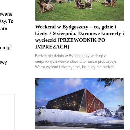
dowane
esy.
To
Weekend w Bydgoszczy – co, gdzie i
tare
kiedy 7-9 sierpnia. Darmowe koncerty i
wycieczki [PRZEWODNIK PO
IMPREZACH]
drogi
Będzie się działo w Bydgoszczy w drugi z
sierpniowych weekendów. Oto nasze propozycje.
Nowy
Warto wybrać i skorzystać, bo nudy nie będzie.