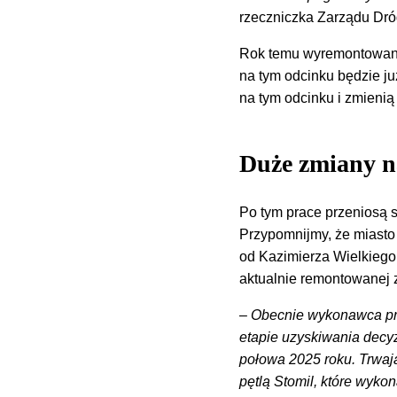
rzeczniczka Zarządu Dróg
Rok temu wyremontowano r
na tym odcinku będzie j
na tym odcinku i zmienią
Duże zmiany n
Po tym prace przeniosą s
Przypomnijmy, że miasto 
od Kazimierza Wielkiego 
aktualnie remontowanej 
–
Obecnie wykonawca prac
etapie uzyskiwania decy
połowa 2025 roku. Trwaj
pętlą Stomil, które wyko