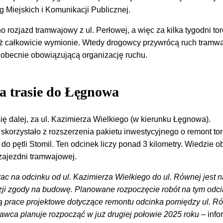
 Miejskich i Komunikacji Publicznej.
ozjazd tramwajowy z ul. Perłowej, a więc za kilka tygodni to
uż całkowicie wymionie. Wtedy drogowcy przywrócą ruch tramw
 obecnie obowiązującą organizację ruchu.
a trasie do Łęgnowa
ię dalej, za ul. Kazimierza Wielkiego (w kierunku Łęgnowa).
skorzystało z rozszerzenia pakietu inwestycyjnego o remont to
do pętli Stomil. Ten odcinek liczy ponad 3 kilometry. Wiedzie o
zajezdni tramwajowej.
 na odcinku od ul. Kazimierza Wielkiego do ul. Równej jest n
zji zgody na budowę. Planowane rozpoczęcie robót na tym odci
ą prace projektowe dotyczące remontu odcinka pomiędzy ul. R
nawca planuje rozpocząć w już drugiej połowie 2025 roku
– info