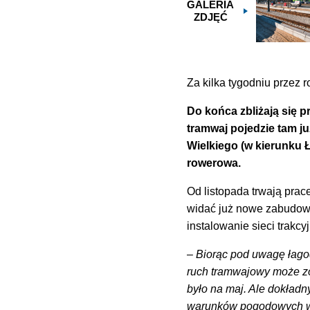
GALERIA
ZDJĘĆ
Za kilka tygodniu przez 
Do końca zbliżają się 
tramwaj pojedzie tam ju
Wielkiego (w kierunku 
rowerowa.
Od listopada trwają prac
widać już nowe zabudowa
instalowanie sieci trakcyj
–
Biorąc pod uwagę łagod
ruch tramwajowy może z
było na maj. Ale dokładn
warunków pogodowych w 