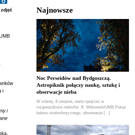
Najnowsze
zdjęć
i/UMB
e
a
Noc Perseidów nad Bydgoszczą.
tanków
Astropiknik połączy naukę, sztukę i
 i
obserwacje nieba
W sobotę, 8 sierpnia, warto spojrzeć w
rozgwieżdżone niebo/fot. B. Witkowski/UMB Pokaz
my i
balonu stratosferycznego, obserwacje […]
wane
ska,