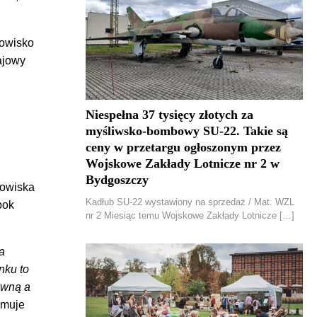
rowisko
ajowy
Niespełna 37 tysięcy złotych za
myśliwsko-bombowy SU-22. Takie są
ceny w przetargu ogłoszonym przez
Wojskowe Zakłady Lotnicze nr 2 w
Bydgoszczy
rowiska
Kadłub SU-22 wystawiony na sprzedaż / Mat. WZL
bok
nr 2 Miesiąc temu Wojskowe Zakłady Lotnicze […]
a
nku to
ówną a
rmuje