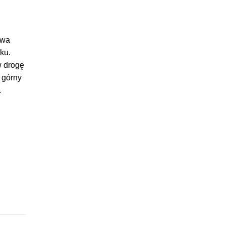
owa
ku.
w drogę
 górny
.