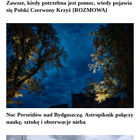
Zawsze, kiedy potrzebna jest pomoc, wtedy pojawia
się Polski Czerwony Krzyż [ROZMOWA]
Noc Perseidów nad Bydgoszczą. Astropiknik połączy
naukę, sztukę i obserwacje nieba