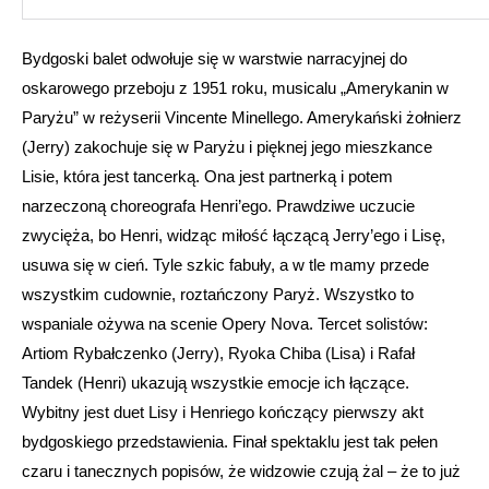
Bydgoski balet odwołuje się w warstwie narracyjnej do
oskarowego przeboju z 1951 roku, musicalu „Amerykanin w
Paryżu” w reżyserii Vincente Minellego. Amerykański żołnierz
(Jerry) zakochuje się w Paryżu i pięknej jego mieszkance
Lisie, która jest tancerką. Ona jest partnerką i potem
narzeczoną choreografa Henri’ego. Prawdziwe uczucie
zwycięża, bo Henri, widząc miłość łączącą Jerry’ego i Lisę,
usuwa się w cień. Tyle szkic fabuły, a w tle mamy przede
wszystkim cudownie, roztańczony Paryż. Wszystko to
wspaniale ożywa na scenie Opery Nova. Tercet solistów:
Artiom Rybałczenko (Jerry), Ryoka Chiba (Lisa) i Rafał
Tandek (Henri) ukazują wszystkie emocje ich łączące.
Wybitny jest duet Lisy i Henriego kończący pierwszy akt
bydgoskiego przedstawienia. Finał spektaklu jest tak pełen
czaru i tanecznych popisów, że widzowie czują żal – że to już