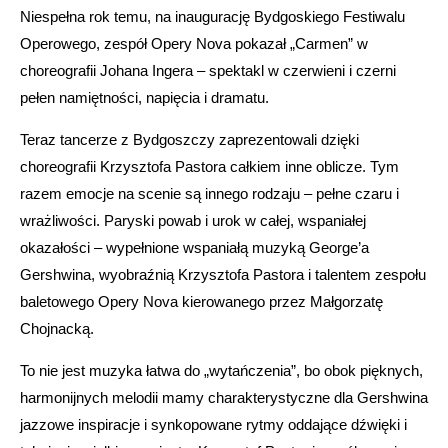
Niespełna rok temu, na inaugurację Bydgoskiego Festiwalu
Operowego, zespół Opery Nova pokazał „Carmen” w
choreografii Johana Ingera – spektakl w czerwieni i czerni
pełen namiętności, napięcia i dramatu.
Teraz tancerze z Bydgoszczy zaprezentowali dzięki
choreografii Krzysztofa Pastora całkiem inne oblicze. Tym
razem emocje na scenie są innego rodzaju – pełne czaru i
wrażliwości. Paryski powab i urok w całej, wspaniałej
okazałości – wypełnione wspaniałą muzyką George’a
Gershwina, wyobraźnią Krzysztofa Pastora i talentem zespołu
baletowego Opery Nova kierowanego przez Małgorzatę
Chojnacką.
To nie jest muzyka łatwa do „wytańczenia”, bo obok pięknych,
harmonijnych melodii mamy charakterystyczne dla Gershwina
jazzowe inspiracje i synkopowane rytmy oddające dźwięki i