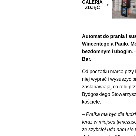
GALERIA
ZDJĘĆ
Automat do prania i sus
Wincentego a Paulo. M
bezdomnym i ubogim. –
Bar.
Od początku marca przy 
niej wyprać i wysuszyć pr
zastanawiają, co robi p
Bydgoskiego Stowarzysze
kościele.
– Pralka ma być dla ludzi
teraz w miejscu tymczas
że szybciej uda nam się 