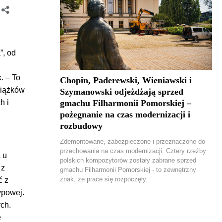
”, od
. – To
Chopin, Paderewski, Wieniawski i
niążków
Szymanowski odjeżdżają sprzed
gmachu Filharmonii Pomorskiej –
h i
pożegnanie na czas modernizacji i
rozbudowy
Zdemontowane, zabezpieczone i przeznaczone do
przechowania na czas modernizacji. Cztery rzeźby
 u
polskich kompozytorów zostały zabrane sprzed
 z
gmachu Filharmonii Pomorskiej - to zewnętrzny
znak, że prace się rozpoczęły.
ć z
ypowej.
ch.
ę