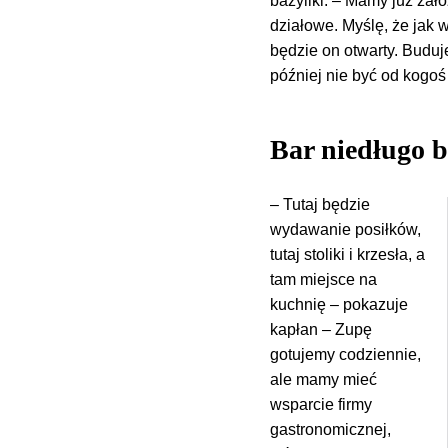
bazyliki. – Mamy już zał
działowe. Myślę, że jak 
będzie on otwarty. Buduj
później nie być od kogoś
Bar niedługo b
– Tutaj będzie
wydawanie posiłków,
tutaj stoliki i krzesła, a
tam miejsce na
kuchnię – pokazuje
kapłan – Zupę
gotujemy codziennie,
ale mamy mieć
wsparcie firmy
gastronomicznej,