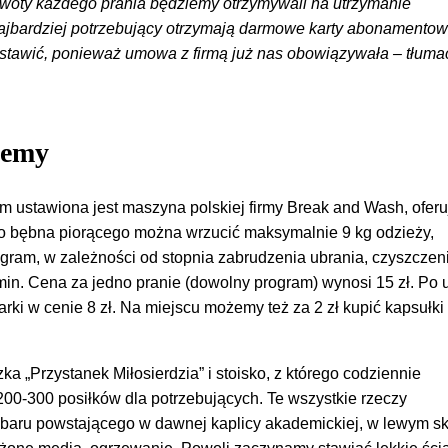
kwoty każdego prania będziemy otrzymywali na utrzymanie
Najbardziej potrzebujący otrzymają darmowe karty abonamento
ostawić, ponieważ umowa z firmą już nas obowiązywała – tłuma
zemy
 ustawiona jest maszyna polskiej firmy Break and Wash, oferu
Do bębna piorącego można wrzucić maksymalnie 9 kg odzieży,
gram, w zależności od stopnia zabrudzenia ubrania, czyszczen
min. Cena za jedno pranie (dowolny program) wynosi 15 zł. Po 
rki w cenie 8 zł. Na miejscu możemy też za 2 zł kupić kapsułki
ka „Przystanek Miłosierdzia” i stoisko, z którego codziennie
00-300 posiłków dla potrzebujących. Te wszystkie rzeczy
 baru powstającego w dawnej kaplicy akademickiej, w lewym sk