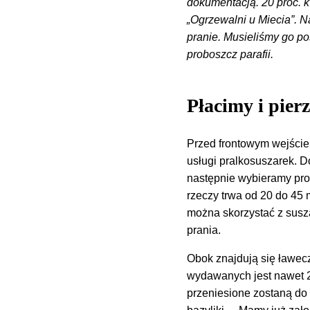
dokumentacją. 20 proc. 
„Ogrzewalni u Miecia”. 
pranie. Musieliśmy go p
proboszcz parafii.
Płacimy i pier
Przed frontowym wejściem
usługi pralkosuszarek. 
następnie wybieramy pro
rzeczy trwa od 20 do 45 
można skorzystać z susza
prania.
Obok znajdują się ławecz
wydawanych jest nawet 2
przeniesione zostaną do