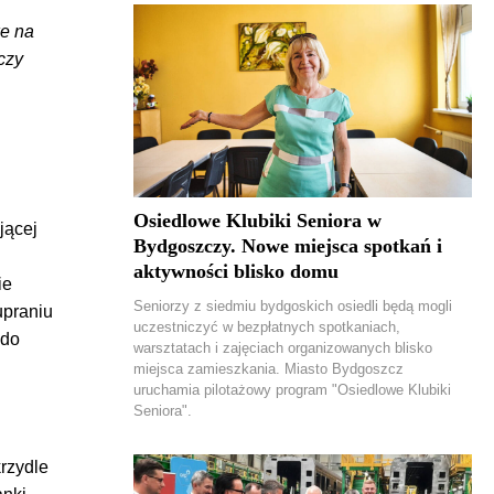
we na
czy
Osiedlowe Klubiki Seniora w
jącej
Bydgoszczy. Nowe miejsca spotkań i
aktywności blisko domu
ie
Seniorzy z siedmiu bydgoskich osiedli będą mogli
upraniu
uczestniczyć w bezpłatnych spotkaniach,
 do
warsztatach i zajęciach organizowanych blisko
miejsca zamieszkania. Miasto Bydgoszcz
uruchamia pilotażowy program "Osiedlowe Klubiki
Seniora".
rzydle