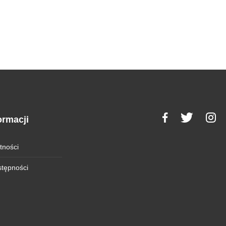
ormacji
tności
stępności