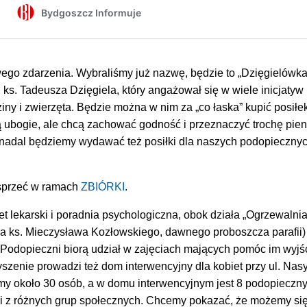
ego zdarzenia. Wybraliśmy już nazwę, będzie to „Dzięgielówka
 ks. Tadeusza Dzięgiela, który angażował się w wiele inicjatyw
ny i zwierzęta. Będzie można w nim za „co łaska” kupić posiłek
są ubogie, ale chcą zachować godność i przeznaczyć trochę pie
 nadal będziemy wydawać też posiłki dla naszych podopiecznyc
przeć w ramach
ZBIÓRKI
.
et lekarski i poradnia psychologiczna, obok działa „Ogrzewalnia
a ks. Mieczysława Kozłowskiego, dawnego proboszcza parafii)
Podopieczni biorą udział w zajęciach mających pomóc im wyjś
zyszenie prowadzi też dom interwencyjny dla kobiet przy ul. Nas
my około 30 osób, a w domu interwencyjnym jest 8 podopieczny
i z różnych grup społecznych. Chcemy pokazać, że możemy si