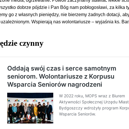
ożone media, ogrzewanie. Powoli zaczynamy stawiać lekkie ści
wszystko dobrze pójdzie i Pan Bóg nam pobłogosławi, za kilka t
emy go z własnych pieniędzy, nie bierzemy żadnych dotacji, ab
 uzależnionym. Wspierają nas wolontariusze – wyjaśnia ks. Bar
ędzie czynny