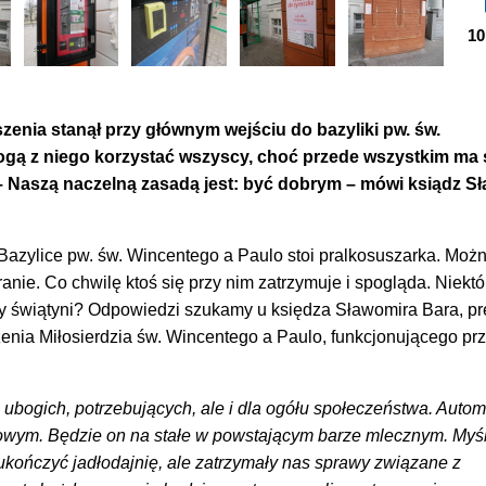
10
zenia stanął przy głównym wejściu do bazyliki pw. św.
ogą z niego korzystać wszyscy, choć przede wszystkim ma 
 Naszą naczelną zasadą jest: być dobrym – mówi ksiądz S
Bazylice pw. św. Wincentego a Paulo stoi pralkosuszarka. Moż
anie. Co chwilę ktoś się przy nim zatrzymuje i spogląda. Niektó
rzy świątyni? Odpowiedzi szukamy u księdza Sławomira Bara, p
nia Miłosierdzia św. Wincentego a Paulo, funkcjonującego pr
 ubogich, potrzebujących, ale i dla ogółu społeczeństwa. Automa
owym. Będzie on na stałe w powstającym barze mlecznym. Myśl
ukończyć jadłodajnię, ale zatrzymały nas sprawy związane z