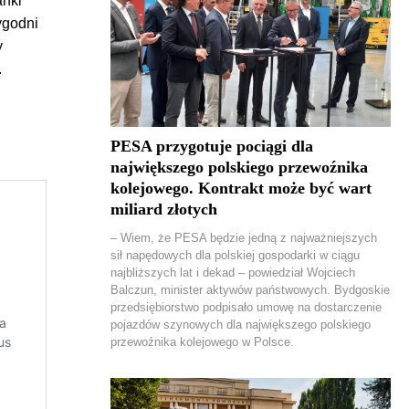
anki
ygodni
y
.
PESA przygotuje pociągi dla
największego polskiego przewoźnika
kolejowego. Kontrakt może być wart
miliard złotych
– Wiem, że PESA będzie jedną z najważniejszych
sił napędowych dla polskiej gospodarki w ciągu
najbliższych lat i dekad – powiedział Wojciech
Balczun, minister aktywów państwowych. Bydgoskie
przedsiębiorstwo podpisało umowę na dostarczenie
pojazdów szynowych dla największego polskiego
przewoźnika kolejowego w Polsce.