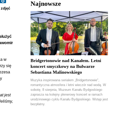
Najnowsze
zdjęć
służyć
ławomir
na w
Bridgertonowie nad Kanałem. Letni
rzy się
koncert smyczkowy na Bulwarze
Sebastiana Malinowskiego
rezesa
zy
Muzyka inspirowana serialem „Bridgertonowie",
romantyczna atmosfera i letni wieczór nad wodą. W
sobotę, 8 sierpnia, Muzeum Kanału Bydgoskiego
zaprasza na kolejny plenerowy koncert w ramach
t jest
urodzinowego cyklu Kanału Bydgoskiego. Wstęp jest
eliśmy,
bezpłatny.