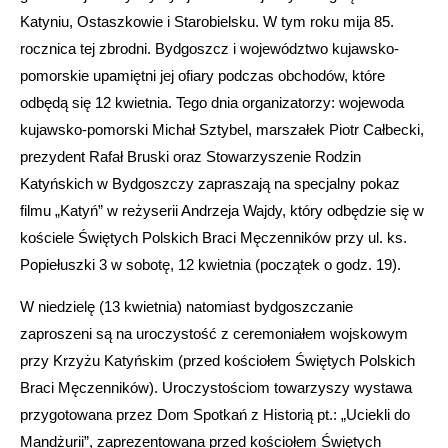
Katyniu, Ostaszkowie i Starobielsku. W tym roku mija 85.
rocznica tej zbrodni. Bydgoszcz i województwo kujawsko-
pomorskie upamiętni jej ofiary podczas obchodów, które
odbędą się 12 kwietnia. Tego dnia organizatorzy: wojewoda
kujawsko-pomorski Michał Sztybel, marszałek Piotr Całbecki,
prezydent Rafał Bruski oraz Stowarzyszenie Rodzin
Katyńskich w Bydgoszczy zapraszają na specjalny pokaz
filmu „Katyń” w reżyserii Andrzeja Wajdy, który odbędzie się w
kościele Świętych Polskich Braci Męczenników przy ul. ks.
Popiełuszki 3 w sobotę, 12 kwietnia (początek o godz. 19).
W niedzielę (13 kwietnia) natomiast bydgoszczanie
zaproszeni są na uroczystość z ceremoniałem wojskowym
przy Krzyżu Katyńskim (przed kościołem Świętych Polskich
Braci Męczenników). Uroczystościom towarzyszy wystawa
przygotowana przez Dom Spotkań z Historią pt.: „Uciekli do
Mandżurii”, zaprezentowana przed kościołem Świętych