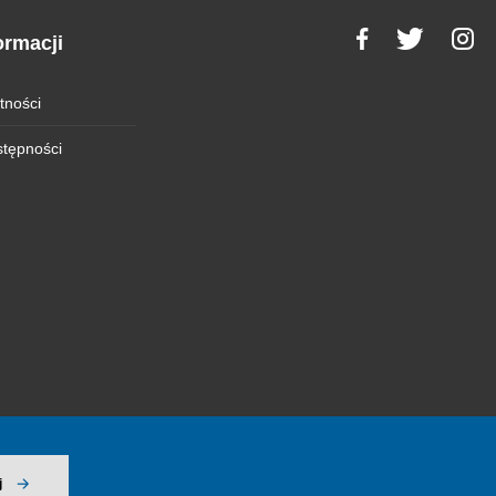
ormacji
tności
stępności
j