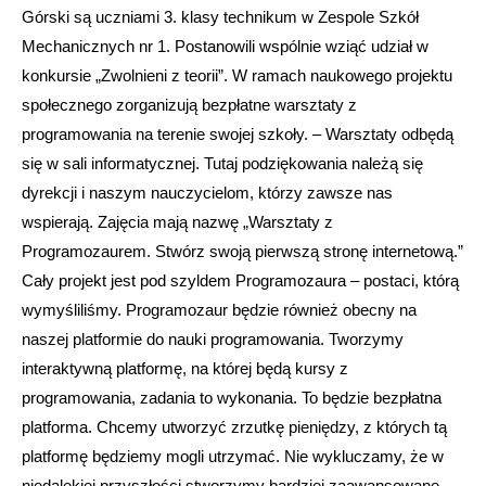
Górski są uczniami 3. klasy technikum w Zespole Szkół
Mechanicznych nr 1. Postanowili wspólnie wziąć udział w
konkursie „Zwolnieni z teorii”. W ramach naukowego projektu
społecznego zorganizują bezpłatne warsztaty z
programowania na terenie swojej szkoły. – Warsztaty odbędą
się w sali informatycznej. Tutaj podziękowania należą się
dyrekcji i naszym nauczycielom, którzy zawsze nas
wspierają. Zajęcia mają nazwę „Warsztaty z
Programozaurem. Stwórz swoją pierwszą stronę internetową.”
Cały projekt jest pod szyldem Programozaura – postaci, którą
wymyśliliśmy. Programozaur będzie również obecny na
naszej platformie do nauki programowania. Tworzymy
interaktywną platformę, na której będą kursy z
programowania, zadania to wykonania. To będzie bezpłatna
platforma. Chcemy utworzyć zrzutkę pieniędzy, z których tą
platformę będziemy mogli utrzymać. Nie wykluczamy, że w
niedalekiej przyszłości stworzymy bardziej zaawansowane