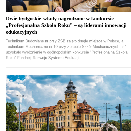
Dwie bydgoskie szkoły nagrodzone w konkursie
„Profesjonalna Szkoła Roku” – są liderami innowacji
edukacyjnych
Technikum Budowlane nr przy ZSB zajęło drugie miejsce w Polsce, a
Technikum Mechaniczne nr 10 przy Zespole Szkół Mechanicznych nr 1
uzyskało wyróżnienie w ogólnopolskim konkursie "Profesjonalna Szkoła
Roku" Fundacji Rozwoju Systemu Edukacji.