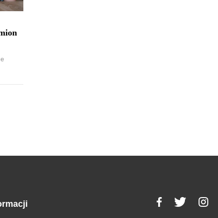
amion
ze
ormacji