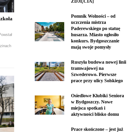
ZDJĘCIA]
Pomnik Wolności – od
szkoła
uczczenia mistrza
Paderewskiego po statuę
husarza. Miasto ogłosiło
Powstał
konkurs. Bydgoszczanie
dzinach
mają swoje pomysły
Ruszyła budowa nowej linii
tramwajowej na
Szwederowo. Pierwsze
prace przy ulicy Solskiego
Osiedlowe Klubiki Seniora
w Bydgoszczy. Nowe
miejsca spotkań i
aktywności blisko domu
Prace skończone – jest już