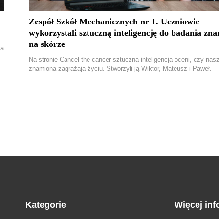
r
Zespół Szkół Mechanicznych nr 1. Uczniowie
wykorzystali sztuczną inteligencję do badania zn
na skórze
ła
Na stronie Cancel the cancer sztuczna inteligencja oceni, czy nas
znamiona zagrażają życiu. Stworzyli ją Wiktor, Mateusz i Paweł.
Kategorie
Więcej inf