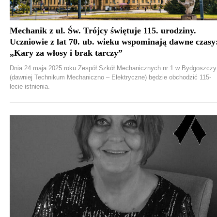
Mechanik z ul. Św. Trójcy świętuje 115. urodziny.
Uczniowie z lat 70. ub. wieku wspominają dawne czasy
„Kary za włosy i brak tarczy”
Dnia 24 maja 2025 roku Zespół Szkół Mechanicznych nr 1 w Bydgoszczy
(dawniej Technikum Mechaniczno – Elektryczne) będzie obchodzić 115-
lecie istnienia.