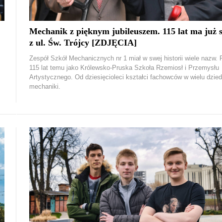
Mechanik z pięknym jubileuszem. 115 lat ma już 
z ul. Św. Trójcy [ZDJĘCIA]
Zespół Szkół Mechanicznych nr 1 miał w swej historii wiele nazw. 
115 lat temu jako Królewsko-Pruska Szkoła Rzemiosł i Przemysłu
Artystycznego. Od dziesięcioleci kształci fachowców w wielu dzie
mechaniki.