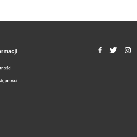
ormacji
tności
stępności