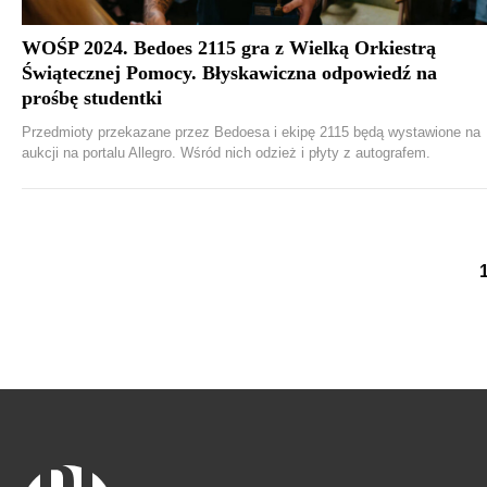
WOŚP 2024. Bedoes 2115 gra z Wielką Orkiestrą
Świątecznej Pomocy. Błyskawiczna odpowiedź na
prośbę studentki
Przedmioty przekazane przez Bedoesa i ekipę 2115 będą wystawione na
aukcji na portalu Allegro. Wśród nich odzież i płyty z autografem.