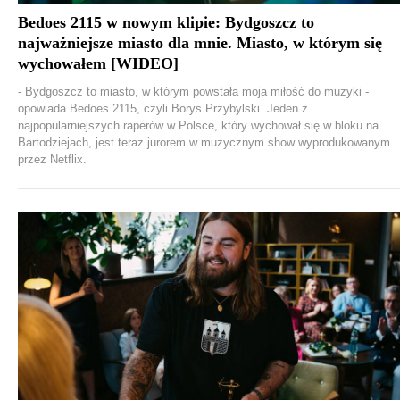
Bedoes 2115 w nowym klipie: Bydgoszcz to
najważniejsze miasto dla mnie. Miasto, w którym się
wychowałem [WIDEO]
- Bydgoszcz to miasto, w którym powstała moja miłość do muzyki -
opowiada Bedoes 2115, czyli Borys Przybylski. Jeden z
najpopularniejszych raperów w Polsce, który wychował się w bloku na
Bartodziejach, jest teraz jurorem w muzycznym show wyprodukowanym
przez Netflix.