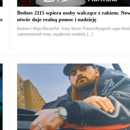
Bedoes 2115 wpiera osoby walczące z rakiem. No
ie
utwór daje realną pomoc i nadzieję
Bedoes i Maja Mecan/fot. Sony Music Poland Bydgoski raper Bed
zaprezentował nowy, wyjątkowo osobisty […]