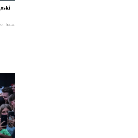
oski
le. Teraz