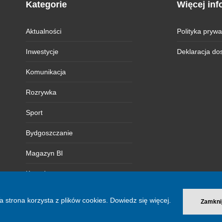
Kategorie
Więcej inf
Aktualności
Polityka prywa
Inwestycje
Deklaracja do
Komunikacja
Rozrywka
Sport
Bydgoszczanie
Magazyn BI
Kontakt
a strona korzysta z plików cookies.
Dowiedz się więcej.
Zamkni
© 2026 Bydgoszcz Informuje