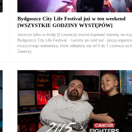
Bydgoszcz City Life Festival już w ten weekend
[WSZYSTKIE GODZINY WYSTĘPÓW]
Jeszcze tylko w środę (3 czerwca) można kupować karnety na trz
Bydgoszcz City Life Festival. - Lecimy po sold out - piszą organiza
muzycznego widowiska, które odbędzie się od 5 do 7 czerwca na 
-
Zawiszy.