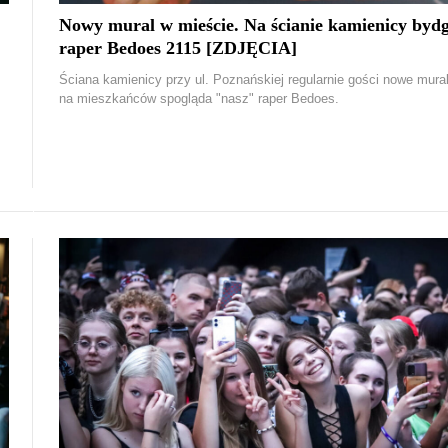
Nowy mural w mieście. Na ścianie kamienicy bydg
raper Bedoes 2115 [ZDJĘCIA]
Ściana kamienicy przy ul. Poznańskiej regularnie gości nowe mura
na mieszkańców spogląda "nasz" raper Bedoes.