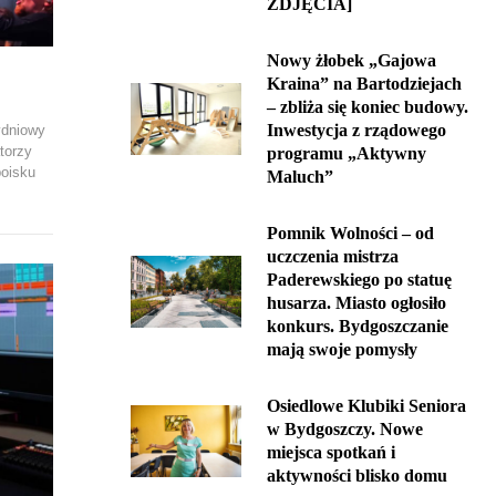
ZDJĘCIA]
Nowy żłobek „Gajowa
Kraina” na Bartodziejach
– zbliża się koniec budowy.
Inwestycja z rządowego
ydniowy
torzy
programu „Aktywny
boisku
Maluch”
Pomnik Wolności – od
uczczenia mistrza
Paderewskiego po statuę
husarza. Miasto ogłosiło
konkurs. Bydgoszczanie
mają swoje pomysły
Osiedlowe Klubiki Seniora
w Bydgoszczy. Nowe
miejsca spotkań i
aktywności blisko domu