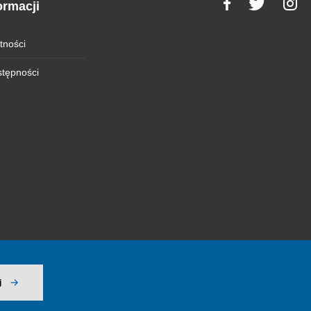
ormacji
tności
stępności
j