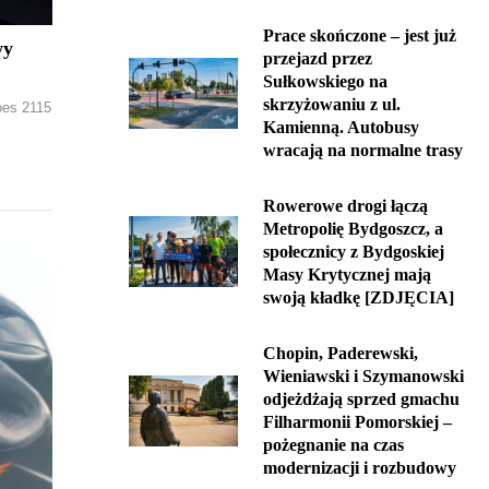
Prace skończone – jest już
wy
przejazd przez
Sułkowskiego na
skrzyżowaniu z ul.
oes 2115
Kamienną. Autobusy
wracają na normalne trasy
Rowerowe drogi łączą
Metropolię Bydgoszcz, a
społecznicy z Bydgoskiej
Masy Krytycznej mają
swoją kładkę [ZDJĘCIA]
Chopin, Paderewski,
Wieniawski i Szymanowski
odjeżdżają sprzed gmachu
Filharmonii Pomorskiej –
pożegnanie na czas
modernizacji i rozbudowy