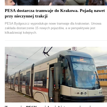
PESA dostarcza tramwaje do Krakowa. Pojadą nawet
przy nieczynnej trakcji
PESA Bydgoszcz wyprodukuje nowe tramwaje dla krakowian. Umowa
zakłada dostarczenie 15 nowych pojazdów, a w perspektywie jest
kilkadziesiąt kolejnych.