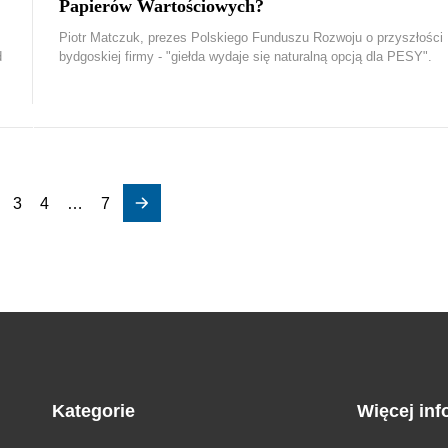
Papierów Wartościowych?
Piotr Matczuk, prezes Polskiego Funduszu Rozwoju o przyszłości
d
bydgoskiej firmy - "giełda wydaje się naturalną opcją dla PESY".
3
4
…
7
Kategorie
Więcej inf