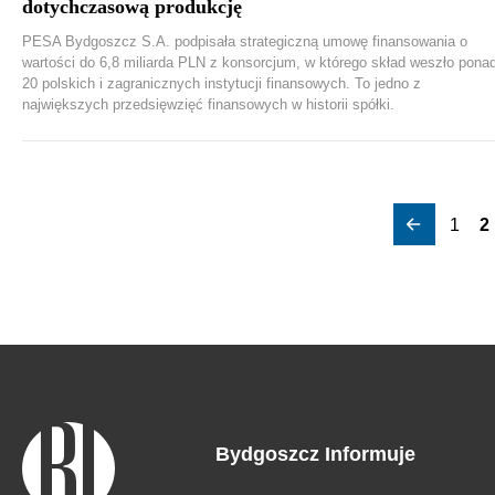
dotychczasową produkcję
PESA Bydgoszcz S.A. podpisała strategiczną umowę finansowania o
wartości do 6,8 miliarda PLN z konsorcjum, w którego skład weszło pona
20 polskich i zagranicznych instytucji finansowych. To jedno z
największych przedsięwzięć finansowych w historii spółki.
1
2
Bydgoszcz Informuje