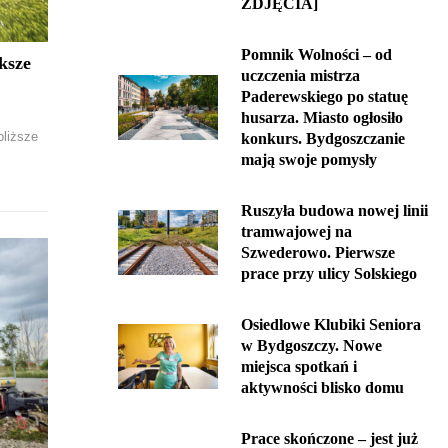
ZDJĘCIA]
Pomnik Wolności – od
ksze
uczczenia mistrza
Paderewskiego po statuę
husarza. Miasto ogłosiło
bliższe
konkurs. Bydgoszczanie
mają swoje pomysły
Ruszyła budowa nowej linii
tramwajowej na
Szwederowo. Pierwsze
prace przy ulicy Solskiego
Osiedlowe Klubiki Seniora
w Bydgoszczy. Nowe
miejsca spotkań i
aktywności blisko domu
Prace skończone – jest już