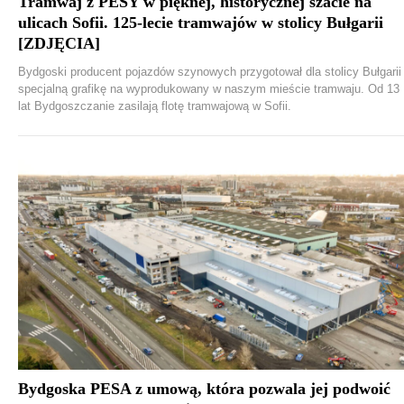
Tramwaj z PESY w pięknej, historycznej szacie na
ulicach Sofii. 125-lecie tramwajów w stolicy Bułgarii
[ZDJĘCIA]
Bydgoski producent pojazdów szynowych przygotował dla stolicy Bułgarii
specjalną grafikę na wyprodukowany w naszym mieście tramwaju. Od 13
lat Bydgoszczanie zasilają flotę tramwajową w Sofii.
Bydgoska PESA z umową, która pozwala jej podwoić