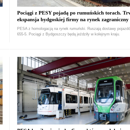
Pociągi z PESY pojadą po rumuńskich torach. Tr
ekspansja bydgoskiej firmy na rynek zagraniczny
PESA z homologacją na rynek rumuński. Ruszają dostawy pojazd
655-5. Pociągi z Bydgoszczy będą jeździły w kolejnym kraju.