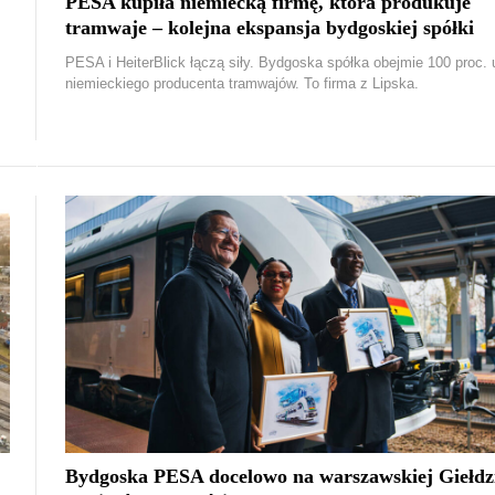
PESA kupiła niemiecką firmę, która produkuje
tramwaje – kolejna ekspansja bydgoskiej spółki
PESA i HeiterBlick łączą siły. Bydgoska spółka obejmie 100 proc. 
niemieckiego producenta tramwajów. To firma z Lipska.
Bydgoska PESA docelowo na warszawskiej Giełdz