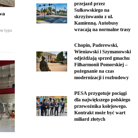
przejazd przez
Sułkowskiego na
wa
skrzyżowaniu z ul.
Kamienną. Autobusy
wracają na normalne trasy
ów typu
Chopin, Paderewski,
Wieniawski i Szymanowski
odjeżdżają sprzed gmachu
Filharmonii Pomorskiej –
pożegnanie na czas
modernizacji i rozbudowy
PESA przygotuje pociągi
dla największego polskiego
przewoźnika kolejowego.
Kontrakt może być wart
miliard złotych