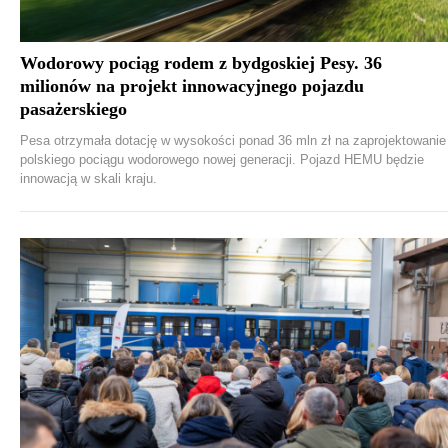
Wodorowy pociąg rodem z bydgoskiej Pesy. 36
milionów na projekt innowacyjnego pojazdu
pasażerskiego
Pesa otrzymała dotację w wysokości ponad 36 mln zł na zaprojektowanie
polskiego pociągu wodorowego nowej generacji. Pojazd HEMU będzie
innowacją w skali kraju.