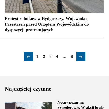
Protest rolników w Bydgoszczy. Wojewoda:
Przestrzeń przed Urzędem Wojewódzkim do
dyspozycji protestujących
1
2
3
4
…
8
Najczęściej czytane
Nocny pożar na
Szwederowie. W akcji brało