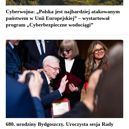
Cyberwojna: „Polska jest najbardziej atakowanym
państwem w Unii Europejskiej” – wystartował
program „Cyberbezpieczne wodociągi”
680. urodziny Bydgoszczy. Uroczysta sesja Rady