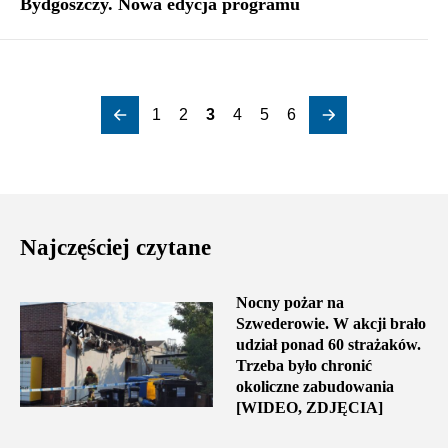
Bydgoszczy. Nowa edycja programu
1
2
3
4
5
6
Najczęściej czytane
Nocny pożar na
Szwederowie. W akcji brało
udział ponad 60 strażaków.
Trzeba było chronić
okoliczne zabudowania
[WIDEO, ZDJĘCIA]