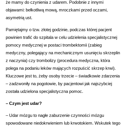
że mamy do czynienia z udarem. Podobnie z innymi
objawami: bełkotliwą mową, mroczkami przed oczami,
asymetrią ust.
Pamiętajmy o tzw. złotej godzinie, podczas której pacjent
powinien trafić do szpitala w celu udzielenia specjalistycznej
pomocy medycznej w postaci trombektomii (zabieg
medyczny, polegający na mechanicznym usunięciu skrzeplin
z naczynia) czy trombolizy (procedura medyczna, która
polega na podaniu leków mających rozpuścić skrzep krwi).
Kluczowe jest to, żeby osoby trzecie – świadkowie zdarzenia
– zadzwoniły na pogotowie, by pacjentowi jak najszybciej
została udzielona specjalistyczna pomoc.
– Czym jest udar?
– Udar mózgu to nagłe zaburzenie czynności mózgu
spowodowane niedokrwieniem lub krwotokiem. Wskutek tego