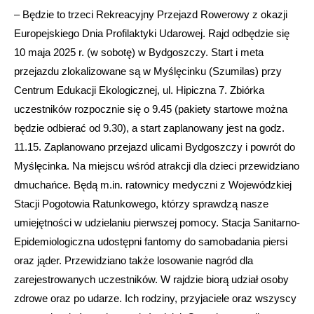
– Będzie to trzeci Rekreacyjny Przejazd Rowerowy z okazji
Europejskiego Dnia Profilaktyki Udarowej. Rajd odbędzie się
10 maja 2025 r. (w sobotę) w Bydgoszczy. Start i meta
przejazdu zlokalizowane są w Myślęcinku (Szumilas) przy
Centrum Edukacji Ekologicznej, ul. Hipiczna 7. Zbiórka
uczestników rozpocznie się o 9.45 (pakiety startowe można
będzie odbierać od 9.30), a start zaplanowany jest na godz.
11.15. Zaplanowano przejazd ulicami Bydgoszczy i powrót do
Myślęcinka. Na miejscu wśród atrakcji dla dzieci przewidziano
dmuchańce. Będą m.in. ratownicy medyczni z Wojewódzkiej
Stacji Pogotowia Ratunkowego, którzy sprawdzą nasze
umiejętności w udzielaniu pierwszej pomocy. Stacja Sanitarno-
Epidemiologiczna udostępni fantomy do samobadania piersi
oraz jąder. Przewidziano także losowanie nagród dla
zarejestrowanych uczestników. W rajdzie biorą udział osoby
zdrowe oraz po udarze. Ich rodziny, przyjaciele oraz wszyscy