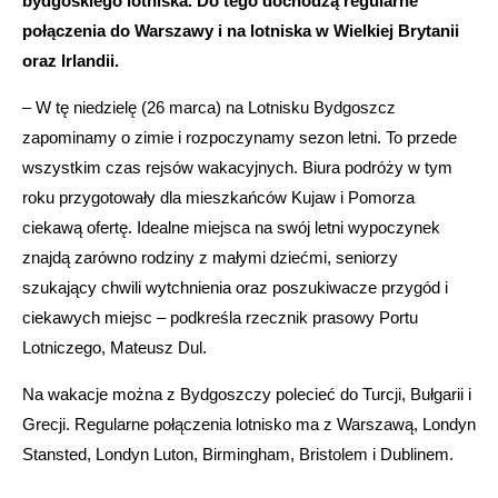
bydgoskiego lotniska. Do tego dochodzą regularne
połączenia do Warszawy i na lotniska w Wielkiej Brytanii
oraz Irlandii.
– W tę niedzielę (26 marca) na Lotnisku Bydgoszcz
zapominamy o zimie i rozpoczynamy sezon letni. To przede
wszystkim czas rejsów wakacyjnych. Biura podróży w tym
roku przygotowały dla mieszkańców Kujaw i Pomorza
ciekawą ofertę. Idealne miejsca na swój letni wypoczynek
znajdą zarówno rodziny z małymi dziećmi, seniorzy
szukający chwili wytchnienia oraz poszukiwacze przygód i
ciekawych miejsc – podkreśla rzecznik prasowy Portu
Lotniczego, Mateusz Dul.
Na wakacje można z Bydgoszczy polecieć do Turcji, Bułgarii i
Grecji. Regularne połączenia lotnisko ma z Warszawą, Londyn
Stansted, Londyn Luton, Birmingham, Bristolem i Dublinem.