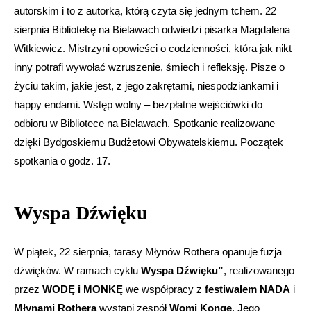
autorskim i to z autorką, którą czyta się jednym tchem. 22
sierpnia Bibliotekę na Bielawach odwiedzi pisarka Magdalena
Witkiewicz. Mistrzyni opowieści o codzienności, która jak nikt
inny potrafi wywołać wzruszenie, śmiech i refleksję. Pisze o
życiu takim, jakie jest, z jego zakrętami, niespodziankami i
happy endami. Wstęp wolny – bezpłatne wejściówki do
odbioru w Bibliotece na Bielawach. Spotkanie realizowane
dzięki Bydgoskiemu Budżetowi Obywatelskiemu. Początek
spotkania o godz. 17.
Wyspa Dźwięku
W piątek, 22 sierpnia, tarasy Młynów Rothera opanuje fuzja
dźwięków. W ramach cyklu
Wyspa Dźwięku”
, realizowanego
przez
WODĘ i MONKĘ
we współpracy z
festiwalem NADA
i
Młynami Rothera
wystąpi zespół
Womi Konge
. Jego