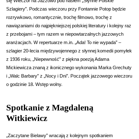
się Wieczór na Jazzowo pod hasłem „Słynne Polskie
Szlagiery”. Podczas wieczoru przy Fontannie Potop będzie
rozrywkowo, romantycznie, trochę filmowo, trochę z
nawiązaniami do najpiękniejszej polskiej literatury i kolejny raz
z przebojami – tym razem w niepowtarzalnych jazzowych
aranżacjach. W repertuarze m.in. „Ada! To nie wypada” –
szlagier 20-lecia międzywojennego z słynnej komedii pomyłek
z 1936 roku, „Niepewność” z piękna poezją Adama
Mickiewicza znaną z ikonicznego wykonania Marka Grechuty
i „Walc Barbary” z „Nocy i Dni”. Początek jazzowego wieczoru
o godzinie 18. Wstęp wolny.
Spotkanie z Magdaleną
Witkiewicz
„Zaczytane Bielawy” wracają z kolejnym spotkaniem