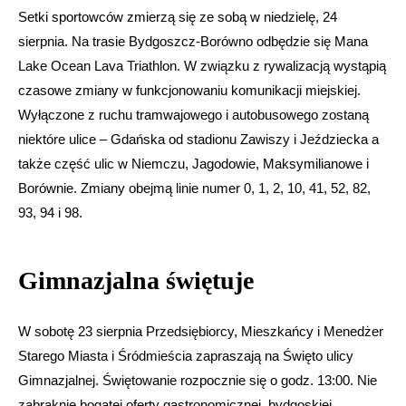
Setki sportowców zmierzą się ze sobą w niedzielę, 24
sierpnia. Na trasie Bydgoszcz-Borówno odbędzie się Mana
Lake Ocean Lava Triathlon. W związku z rywalizacją wystąpią
czasowe zmiany w funkcjonowaniu komunikacji miejskiej.
Wyłączone z ruchu tramwajowego i autobusowego zostaną
niektóre ulice – Gdańska od stadionu Zawiszy i Jeździecka a
także część ulic w Niemczu, Jagodowie, Maksymilianowe i
Borównie. Zmiany obejmą linie numer 0, 1, 2, 10, 41, 52, 82,
93, 94 i 98.
Gimnazjalna świętuje
W sobotę 23 sierpnia Przedsiębiorcy, Mieszkańcy i Menedżer
Starego Miasta i Śródmieścia zapraszają na Święto ulicy
Gimnazjalnej. Świętowanie rozpocznie się o godz. 13:00. Nie
zabraknie bogatej oferty gastronomicznej, bydgoskiej