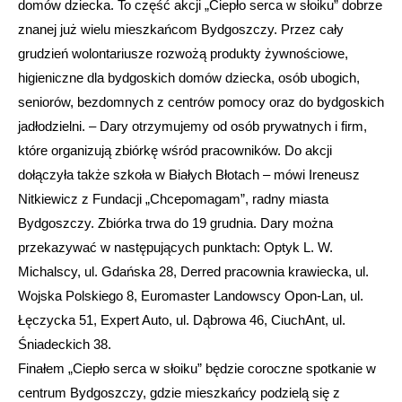
domów dziecka. To część akcji „Ciepło serca w słoiku” dobrze
znanej już wielu mieszkańcom Bydgoszczy. Przez cały
grudzień wolontariusze rozwożą produkty żywnościowe,
higieniczne dla bydgoskich domów dziecka, osób ubogich,
seniorów, bezdomnych z centrów pomocy oraz do bydgoskich
jadłodzielni. – Dary otrzymujemy od osób prywatnych i firm,
które organizują zbiórkę wśród pracowników. Do akcji
dołączyła także szkoła w Białych Błotach – mówi Ireneusz
Nitkiewicz z Fundacji „Chcepomagam”, radny miasta
Bydgoszczy. Zbiórka trwa do 19 grudnia. Dary można
przekazywać w następujących punktach: Optyk L. W.
Michalscy, ul. Gdańska 28, Derred pracownia krawiecka, ul.
Wojska Polskiego 8, Euromaster Landowscy Opon-Lan, ul.
Łęczycka 51, Expert Auto, ul. Dąbrowa 46, CiuchAnt, ul.
Śniadeckich 38.
Finałem „Ciepło serca w słoiku” będzie coroczne spotkanie w
centrum Bydgoszczy, gdzie mieszkańcy podzielą się z