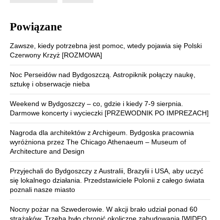
Powiązane
Zawsze, kiedy potrzebna jest pomoc, wtedy pojawia się Polski
Czerwony Krzyż [ROZMOWA]
Noc Perseidów nad Bydgoszczą. Astropiknik połączy naukę,
sztukę i obserwacje nieba
Weekend w Bydgoszczy – co, gdzie i kiedy 7-9 sierpnia.
Darmowe koncerty i wycieczki [PRZEWODNIK PO IMPREZACH]
Nagroda dla architektów z Archigeum. Bydgoska pracownia
wyróżniona przez The Chicago Athenaeum – Museum of
Architecture and Design
Przyjechali do Bydgoszczy z Australii, Brazylii i USA, aby uczyć
się lokalnego działania. Przedstawiciele Polonii z całego świata
poznali nasze miasto
Nocny pożar na Szwederowie. W akcji brało udział ponad 60
strażaków. Trzeba było chronić okoliczne zabudowania [WIDEO,