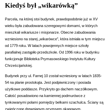
Kiedyś był „wikarówką”
Parcela, na której stoi budynek, prawdopodobnie już w XV
wieku była zabudowana szeregowymi domami, w których
mieszkali wikariusze i misjonarze. Obecne zabudowania
wzniesiono na starej „wikarówce”, która istniała w tym miejscu
od 1779 roku. W latach powojennych miejsce szkoły
parafialnej zastąpiło przedszkole. Od 1996 roku w budynku
funkcjonuje Biblioteka Prymasowskiego Instytutu Kultury
Chrześcijańskiej.
Budynek przy ul. Farnej 10 został wzniesiony w latach 1835-
54 na planie prostokąta. Jest podpiwniczony i posiada
użytkowe poddasze. Przykryto go dachem naczółkowym.
Całość posadowiono na kamiennej podmurówce z
tynkowanymi polami pomiędzy belkami szachulca. Ściany są
zwieńczone drewnianym gzymsem okapowym.