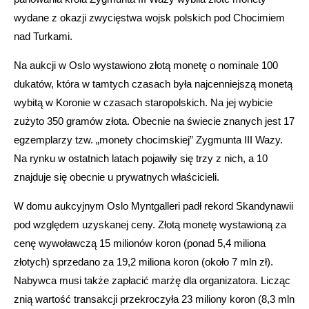
wydane z okazji zwycięstwa wojsk polskich pod Chocimiem
nad Turkami.
Na aukcji w Oslo wystawiono złotą monetę o nominale 100
dukatów, która w tamtych czasach była najcenniejszą monetą
wybitą w Koronie w czasach staropolskich. Na jej wybicie
zużyto 350 gramów złota. Obecnie na świecie znanych jest 17
egzemplarzy tzw. „monety chocimskiej” Zygmunta III Wazy.
Na rynku w ostatnich latach pojawiły się trzy z nich, a 10
znajduje się obecnie u prywatnych właścicieli.
W domu aukcyjnym Oslo Myntgalleri padł rekord Skandynawii
pod względem uzyskanej ceny. Złotą monetę wystawioną za
cenę wywoławczą 15 milionów koron (ponad 5,4 miliona
złotych) sprzedano za 19,2 miliona koron (około 7 mln zł).
Nabywca musi także zapłacić marżę dla organizatora. Licząc
znią wartość transakcji przekroczyła 23 miliony koron (8,3 mln