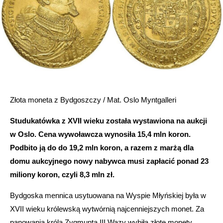
Złota moneta z Bydgoszczy / Mat. Oslo Myntgalleri
Studukatówka z XVII wieku została wystawiona na aukcji
w Oslo. Cena wywoławcza wynosiła 15,4 mln koron.
Podbito ją do do 19,2 mln koron, a razem z marżą dla
domu aukcyjnego nowy nabywca musi zapłacić ponad 23
miliony koron, czyli 8,3 mln zł.
Bydgoska mennica usytuowana na Wyspie Młyńskiej była w
XVII wieku królewską wytwórnią najcenniejszych monet. Za
panowania króla Zygmunta III Wazy wybiła złote monety