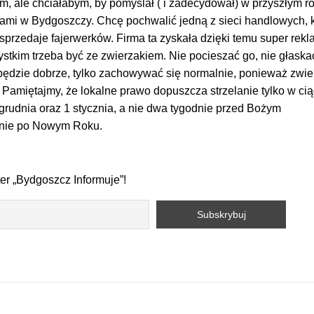
om, ale chciałabym, by pomyślał ( i zadecydował) w przyszłym r
kami w Bydgoszczy. Chcę pochwalić jedną z sieci handlowych, 
 sprzedaje fajerwerków. Firma ta zyskała dzięki temu super rek
tkim trzeba być ze zwierzakiem. Nie pocieszać go, nie głaskać
 będzie dobrze, tylko zachowywać się normalnie, ponieważ zwie
Pamiętajmy, że lokalne prawo dopuszcza strzelanie tylko w ci
1 grudnia oraz 1 stycznia, a nie dwa tygodnie przed Bożym
dnie po Nowym Roku.
ter „Bydgoszcz Informuje”!