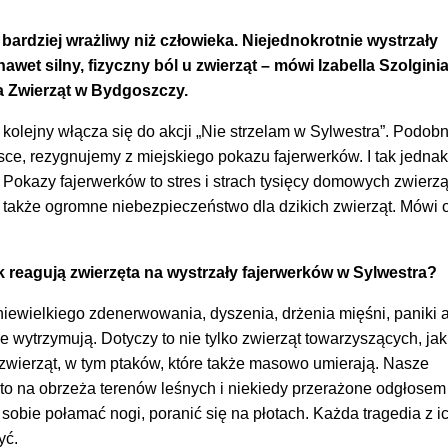
e bardziej wrażliwy niż człowieka. Niejednokrotnie wystrzały
wet silny, fizyczny ból u zwierząt – mówi Izabella Szolginia
a Zwierząt w Bydgoszczy.
kolejny włącza się do akcji „Nie strzelam w Sylwestra”. Podobn
ce, rezygnujemy z miejskiego pokazu fajerwerków. I tak jednak
 Pokazy fajerwerków to stres i strach tysięcy domowych zwierzą
o także ogromne niebezpieczeństwo dla dzikich zwierząt. Mówi 
k reagują zwierzęta na wystrzały fajerwerków w Sylwestra?
niewielkiego zdenerwowania, dyszenia, drżenia mięśni, paniki 
ie wytrzymują. Dotyczy to nie tylko zwierząt towarzyszących, jak
h zwierząt, w tym ptaków, które także masowo umierają. Nasze
 na obrzeża terenów leśnych i niekiedy przerażone odgłosem
sobie połamać nogi, poranić się na płotach. Każda tragedia z i
yć.