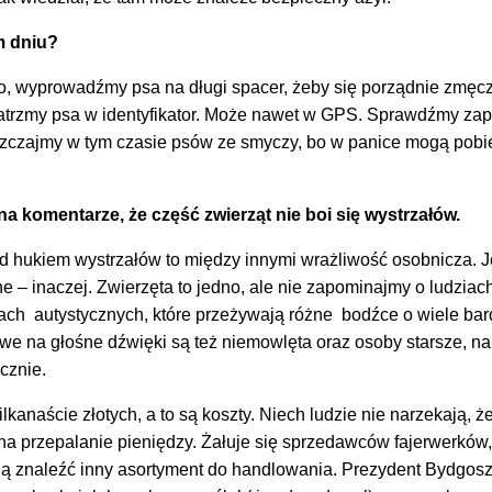
m dniu?
no, wyprowadźmy psa na długi spacer, żeby się porządnie zmęcz
patrzmy psa w identyfikator. Może nawet w GPS. Sprawdźmy zap
uszczajmy w tym czasie psów ze smyczy, bo w panice mogą pobi
 komentarze, że część zwierząt nie boi się wystrzałów.
d hukiem wystrzałów to między innymi wrażliwość osobnicza. 
ne – inaczej. Zwierzęta to jedno, ale nie zapominajmy o ludziac
ach autystycznych, które przeżywają różne bodźce o wiele bar
we na głośne dźwięki są też niemowlęta oraz osoby starsze, na
cznie.
lkanaście złotych, a to są koszty. Niech ludzie nie narzekają, że
h na przepalanie pieniędzy. Żałuje się sprzedawców fajerwerków,
Mogą znaleźć inny asortyment do handlowania. Prezydent Bydgos