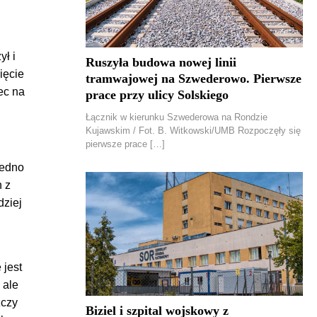
ył i
Ruszyła budowa nowej linii
ięcie
tramwajowej na Szwederowo. Pierwsze
ec na
prace przy ulicy Solskiego
Łącznik w kierunku Szwederowa na Rondzie
Kujawskim / Fot. B. Witkowski/UMB Rozpoczęły się
pierwsze prace […]
Jedno
h z
dziej
 jest
 ale
zczy
Biziel i szpital wojskowy z