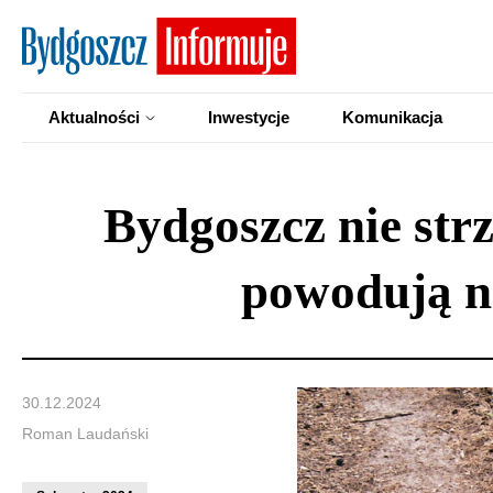
Aktualności
Inwestycje
Komunikacja
Bydgoszcz nie str
powodują na
30.12.2024
Roman Laudański