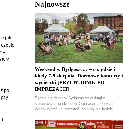
Najnowsze
,
ie jak
 często
t –
o tym
Weekend w Bydgoszczy – co, gdzie i
kiedy 7-9 sierpnia. Darmowe koncerty i
wycieczki [PRZEWODNIK PO
IMPREZACH]
aż po
 psy i
Będzie się działo w Bydgoszczy w drugi z
sierpniowych weekendów. Oto nasze propozycje.
Warto wybrać i skorzystać, bo nudy nie będzie.
ch