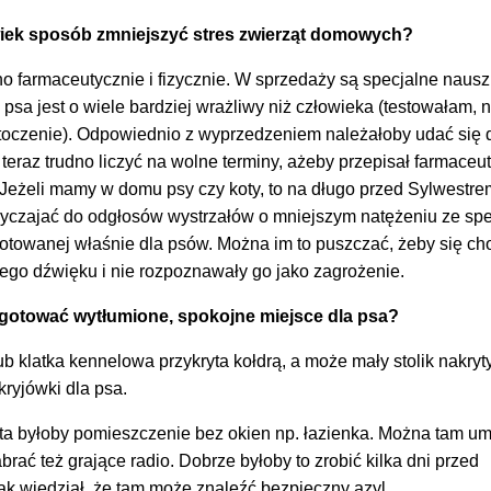
wiek sposób zmniejszyć stres zwierząt domowych?
o farmaceutycznie i fizycznie. W sprzedaży są specjalne nauszn
psa jest o wiele bardziej wrażliwy niż człowieka (testowałam, n
 otoczenie). Odpowiednio z wyprzedzeniem należałoby udać się 
 teraz trudno liczyć na wolne terminy, ażeby przepisał farmaceut
 Jeżeli mamy w domu psy czy koty, to na długo przed Sylwestre
wyczajać do odgłosów wystrzałów o mniejszym natężeniu ze spe
gotowanej właśnie dla psów. Można im to puszczać, żeby się ch
tego dźwięku i nie rozpoznawały go jako zagrożenie.
gotować wytłumione, spokojne miejsce dla psa?
lub klatka kennelowa przykryta kołdrą, a może mały stolik nakryt
kryjówki dla psa.
ota byłoby pomieszczenie bez okien np. łazienka. Można tam um
abrać też grające radio. Dobrze byłoby to zrobić kilka dni przed
k wiedział, że tam może znaleźć bezpieczny azyl.