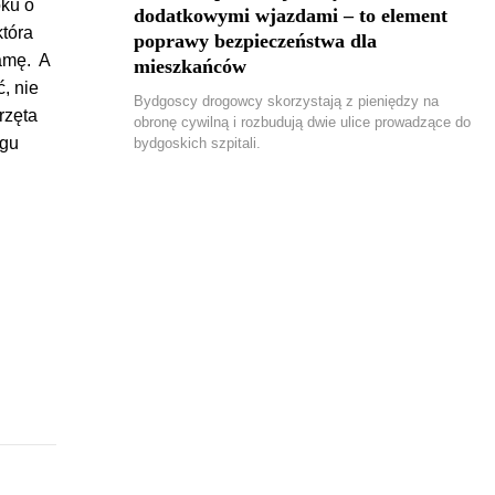
oku o
dodatkowymi wjazdami – to element
która
poprawy bezpieczeństwa dla
lamę. A
mieszkańców
, nie
Bydgoscy drogowcy skorzystają z pieniędzy na
rzęta
obronę cywilną i rozbudują dwie ulice prowadzące do
ągu
bydgoskich szpitali.