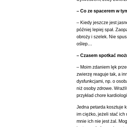
– Co ze spacerem w ty
– Kiedy jeszcze jest jas
później lepiej spał. Zao
obroży i szelek. Nie sp
oślep…
– Czasem spotkać można
– Moim zdaniem lęk prze
zwierzę reaguje tak, a in
dysfunkcjami, np. o osob
niż osoby zdrowe. Wrażli
przykład chore kardiologi
Jedna petarda kosztuje ki
im ciężko, jeżeli stać ic
mnie ich nie jest żal. 