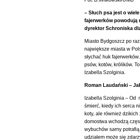
– Słuch psa jest o wiel
fajerwerków powodują na
dyrektor Schroniska dl
Miasto Bydgoszcz po raz 
największe miasta w Pols
słychać huk fajerwerków.
psów, kotów, królików. T
Izabella Szolginia.
Roman Laudański
– Ja
Izabella Szolginia – Od 
śmierć, kiedy ich serca n
koty, ale również dzikic
domostwa wchodzą często
wybuchów sarny potrafią 
udziałem może się zdarz