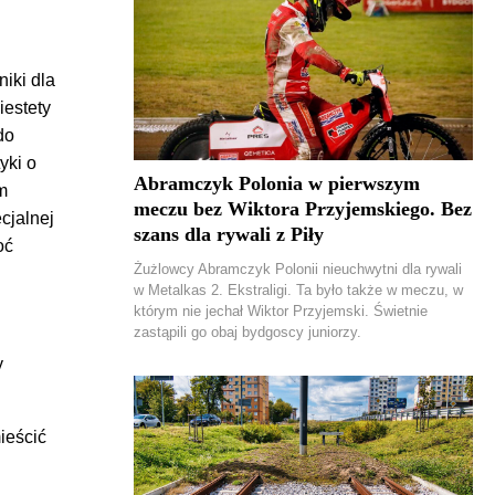
iki dla
iestety
do
yki o
Abramczyk Polonia w pierwszym
m
meczu bez Wiktora Przyjemskiego. Bez
cjalnej
szans dla rywali z Piły
oć
Żużlowcy Abramczyk Polonii nieuchwytni dla rywali
w Metalkas 2. Ekstraligi. Ta było także w meczu, w
którym nie jechał Wiktor Przyjemski. Świetnie
zastąpili go obaj bydgoscy juniorzy.
y
ieścić