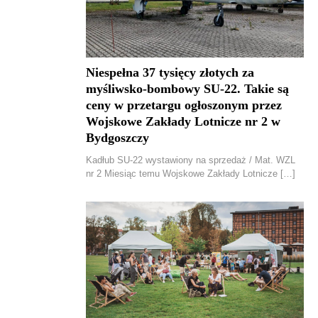
Niespełna 37 tysięcy złotych za
myśliwsko-bombowy SU-22. Takie są
ceny w przetargu ogłoszonym przez
Wojskowe Zakłady Lotnicze nr 2 w
Bydgoszczy
Kadłub SU-22 wystawiony na sprzedaż / Mat. WZL
nr 2 Miesiąc temu Wojskowe Zakłady Lotnicze […]