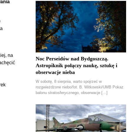
wania
e
ia
ej, na
Noc Perseidów nad Bydgoszczą.
zachęcić
Astropiknik połączy naukę, sztukę i
obserwacje nieba
W sobotę, 8 sierpnia, warto spojrzeć w
rek
rozgwieżdżone niebo/fot. B. Witkowski/UMB Pokaz
balonu stratosferycznego, obserwacje […]