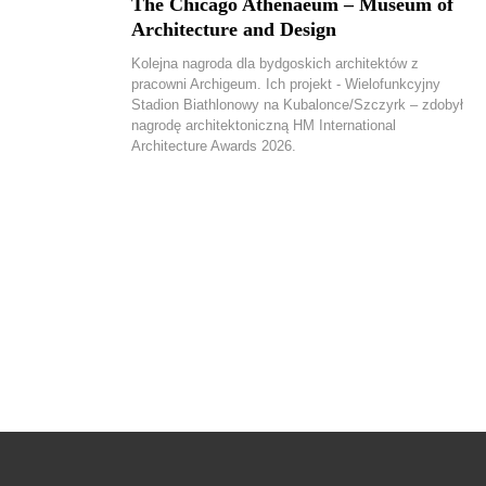
The Chicago Athenaeum – Museum of
Architecture and Design
Kolejna nagroda dla bydgoskich architektów z
pracowni Archigeum. Ich projekt - Wielofunkcyjny
Stadion Biathlonowy na Kubalonce/Szczyrk – zdobył
nagrodę architektoniczną HM International
Architecture Awards 2026.