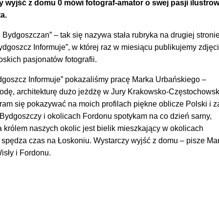
 wyjść z domu 0 mówi fotograf-amator o swej pasji ilustro
a.
Bydgoszczan” – tak się nazywa stała rubryka na drugiej stroni
goszcz Informuje”, w której raz w miesiącu publikujemy zdjęc
kich pasjonatów fotografii.
goszcz Informuje” pokazaliśmy pracę Marka Urbańskiego –
rodę, architekturę dużo jeżdżę w Jury Krakowsko-Częstochowski
ram się pokazywać na moich profilach piękne oblicze Polski i 
Bydgoszczy i okolicach Fordonu spotykam na co dzień sarny,
a królem naszych okolic jest bielik mieszkający w okolicach
o spędza czas na Łoskoniu. Wystarczy wyjść z domu – pisze Ma
isły i Fordonu.