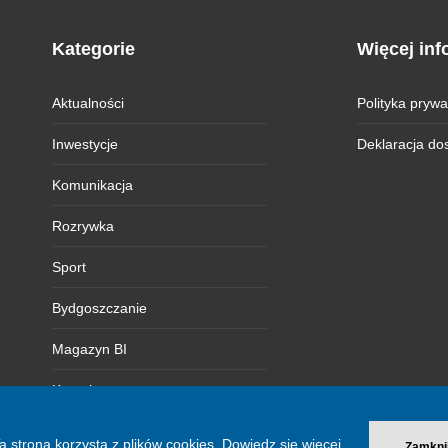
Kategorie
Więcej inf
Aktualności
Polityka prywa
Inwestycje
Deklaracja do
Komunikacja
Rozrywka
Sport
Bydgoszczanie
Magazyn BI
Kontakt
a strona korzysta z plików cookies.
Dowiedz się więcej.
Zamkni