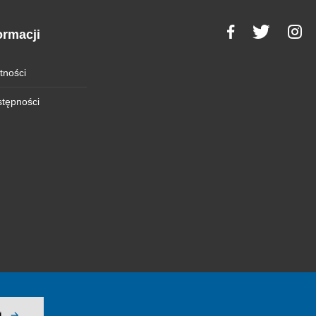
ormacji
tności
stępności
j