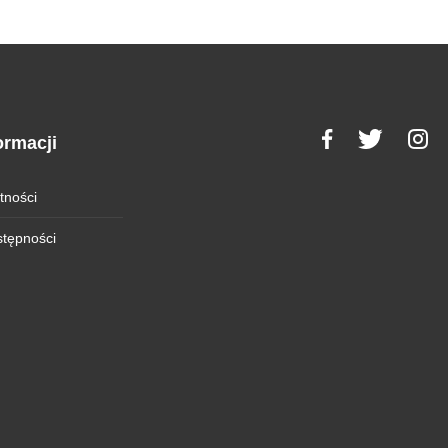
ormacji
tności
stępności