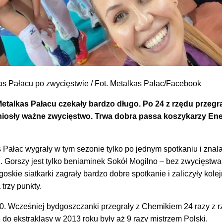
as Pałacu po zwycięstwie / Fot. Metalkas Pałac/Facebook
 Metalkas Pałacu czekały bardzo długo. Po 24 z rzędu przeg
niosły ważne zwycięstwo. Trwa dobra passa koszykarzy Ene
 Pałac wygrały w tym sezonie tylko po jednym spotkaniu i znala
gi. Gorszy jest tylko beniaminek Sokół Mogilno – bez zwycięstw
oskie siatkarki zagrały bardzo dobre spotkanie i zaliczyły kole
 trzy punkty.
:0. Wcześniej bydgoszczanki przegrały z Chemikiem 24 razy z r
 do ekstraklasy w 2013 roku były aż 9 razy mistrzem Polski.