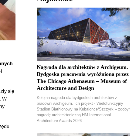
ranych
Nagroda dla architektów z Archigeum.
i
Bydgoska pracownia wyróżniona przez
The Chicago Athenaeum – Museum of
Architecture and Design
zły się
Kolejna nagroda dla bydgoskich architektów z
a. W
pracowni Archigeum. Ich projekt - Wielofunkcyjny
jny
Stadion Biathlonowy na Kubalonce/Szczyrk – zdobył
nagrodę architektoniczną HM International
Architecture Awards 2026.
zędu.