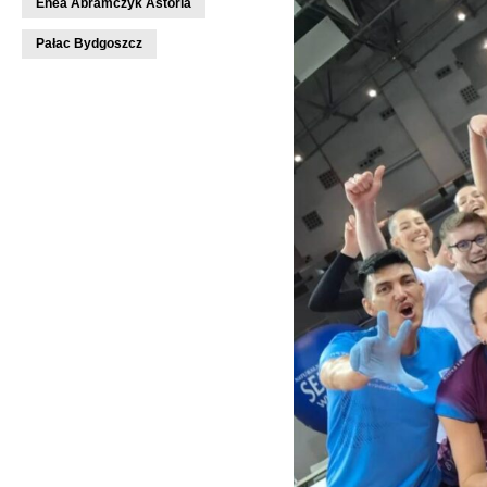
Enea Abramczyk Astoria
Pałac Bydgoszcz