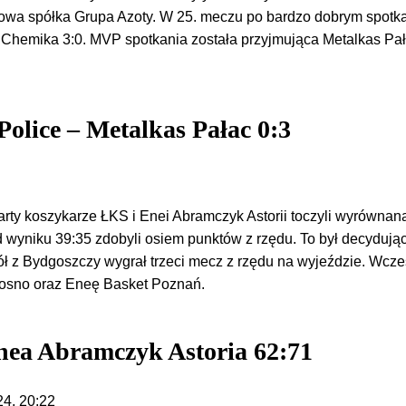
owa spółka Grupa Azoty. W 25. meczu po bardzo dobrym spotk
Chemika 3:0. MVP spotkania została przyjmująca Metalkas Pa
olice – Metalkas Pałac 0:3
arty koszykarze ŁKS i Enei Abramczyk Astorii toczyli wyrównan
 wyniku 39:35 zdobyli osiem punktów z rzędu. To był decydują
ł z Bydgoszczy wygrał trzeci mecz z rzędu na wyjeździe. Wcze
rosno oraz Eneę Basket Poznań.
ea Abramczyk Astoria 62:71
24, 20:22