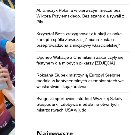
Abramczyk Polonia w pierwszym meczu bez
Wiktora Przyjemskiego. Bez szans dla rywali z
Piły
Krzysztof Bess zrezygnował z funkcji członka
zarządu spółki Zawisza. „Zmiana została
przeprowadzona z inicjatywy właścicielskiej”
Oponeo Wakacje z Chemikiem zakończyły się
festynem dla młodych piłkarzy [ZDJĘCIA]
Roksana Słupek mistrzynią Europy! Srebrne
medale w kontynentalnych czempionatach we
wioślarstwie i kajakarstwie
Bydgoski sportowiec, student Wyższej Szkoły
Gospodarki, zdobywa medale na otwartych
mistrzostwach USA w judo
Najnowsze