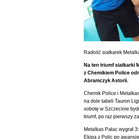
Radość siatkarek Metalk
Na ten triumf siatkarki
z Chemikiem Police od
Abramczyk Astorii.
Chemik Police i Metalkas
na dole tabeli Tauron Li
sobotę w Szczecinie bydg
triumf, po raz pierwszy za
Metalkas Pałac wygrał 3
Ekipa z Polic po awansie