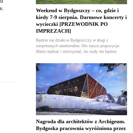
cu
w.
Weekend w Bydgoszczy – co, gdzie i
kiedy 7-9 sierpnia. Darmowe koncerty i
wycieczki [PRZEWODNIK PO
IMPREZACH]
Będzie się działo w Bydgoszczy w drugi z
sierpniowych weekendów. Oto nasze propozycje.
Warto wybrać i skorzystać, bo nudy nie będzie.
Nagroda dla architektów z Archigeum.
Bydgoska pracownia wyróżniona przez