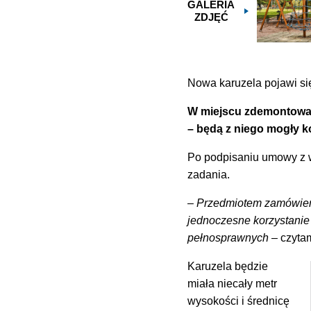
GALERIA
ZDJĘĆ
Nowa karuzela pojawi się 
W miejscu zdemontowane
– będą z niego mogły k
Po podpisaniu umowy z w
zadania.
–
Przedmiotem zamówienia
jednoczesne korzystanie
pełnosprawnych
– czyta
Karuzela będzie
miała niecały metr
wysokości i średnicę