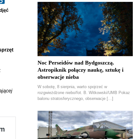
djęć
sprzęt
Noc Perseidów nad Bydgoszczą.
Astropiknik połączy naukę, sztukę i
z
obserwacje nieba
W sobotę, 8 sierpnia, warto spojrzeć w
ającej
rozgwieżdżone niebo/fot. B. Witkowski/UMB Pokaz
balonu stratosferycznego, obserwacje […]