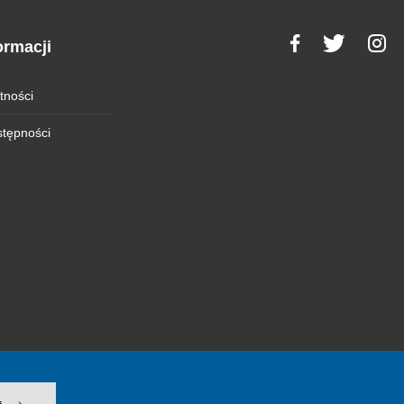
ormacji
tności
stępności