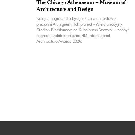
The Chicago Athenaeum – Museum of
Architecture and Design
Kolejna nagroda dla bydgoskich architektów z
pracowni Archigeum. Ich projekt - Wielofunkcyjny
Stadion Biathlonowy na Kubalonce/Szczyrk – zdobył
nagrodę architektoniczną HM International
Architecture Awards 2026.