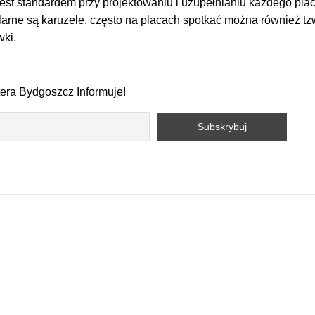
est standardem przy projektowaniu i uzupełnianiu każdego pla
arne są karuzele, często na placach spotkać można również tz
wki.
tera Bydgoszcz Informuje!