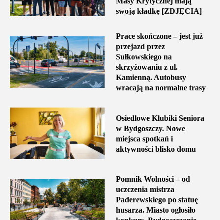
Masy Krytycznej mają
swoją kładkę [ZDJĘCIA]
Prace skończone – jest już
przejazd przez
Sułkowskiego na
skrzyżowaniu z ul.
Kamienną. Autobusy
wracają na normalne trasy
Osiedlowe Klubiki Seniora
w Bydgoszczy. Nowe
miejsca spotkań i
aktywności blisko domu
Pomnik Wolności – od
uczczenia mistrza
Paderewskiego po statuę
husarza. Miasto ogłosiło