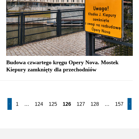
Budowa czwartego kręgu Opery Nova. Mostek
Kiepury zamknięty dla przechodniów
1
…
124
125
126
127
128
…
157