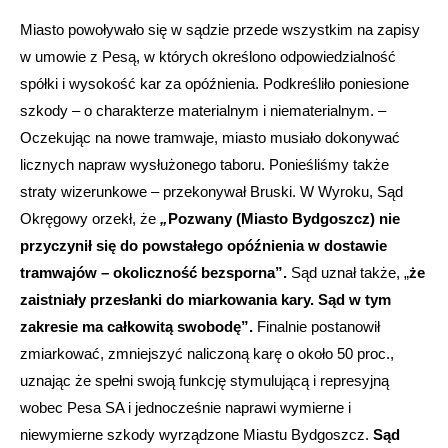
Miasto powoływało się w sądzie przede wszystkim na zapisy
w umowie z Pesą, w których określono odpowiedzialność
spółki i wysokość kar za opóźnienia. Podkreśliło poniesione
szkody – o charakterze materialnym i niematerialnym. –
Oczekując na nowe tramwaje, miasto musiało dokonywać
licznych napraw wysłużonego taboru. Ponieśliśmy także
straty wizerunkowe – przekonywał Bruski. W Wyroku, Sąd
Okręgowy orzekł, że
„
Pozwany (Miasto Bydgoszcz) nie
przyczynił się do powstałego opóźnienia w dostawie
tramwajów – okoliczność bezsporna”.
Sąd uznał także, „
że
zaistniały przesłanki do miarkowania kary. Sąd w tym
zakresie ma całkowitą swobodę”.
Finalnie postanowił
zmiarkować, zmniejszyć naliczoną karę o około 50 proc.,
uznając że spełni swoją funkcję stymulującą i represyjną
wobec Pesa SA i jednocześnie naprawi wymierne i
niewymierne szkody wyrządzone Miastu Bydgoszcz.
Sąd