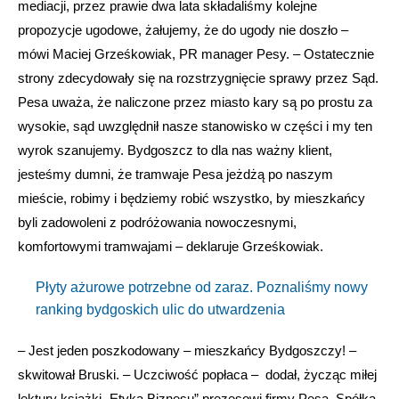
mediacji, przez prawie dwa lata składaliśmy kolejne
propozycje ugodowe, żałujemy, że do ugody nie doszło –
mówi Maciej Grześkowiak, PR manager Pesy. – Ostatecznie
strony zdecydowały się na rozstrzygnięcie sprawy przez Sąd.
Pesa uważa, że naliczone przez miasto kary są po prostu za
wysokie, sąd uwzględnił nasze stanowisko w części i my ten
wyrok szanujemy. Bydgoszcz to dla nas ważny klient,
jesteśmy dumni, że tramwaje Pesa jeżdżą po naszym
mieście, robimy i będziemy robić wszystko, by mieszkańcy
byli zadowoleni z podróżowania nowoczesnymi,
komfortowymi tramwajami – deklaruje Grześkowiak.
Płyty ażurowe potrzebne od zaraz. Poznaliśmy nowy
ranking bydgoskich ulic do utwardzenia
– Jest jeden poszkodowany – mieszkańcy Bydgoszczy! –
skwitował Bruski. – Uczciwość popłaca – dodał, życząc miłej
lektury książki „Etyka Biznesu” prezesowi firmy Pesa. Spółka