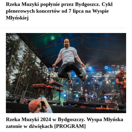
Rzeka Muzyki popłynie przez Bydgoszcz. Cykl
plenerowych koncertów od 7 lipca na Wyspie
Młyńskiej
Rzeka Muzyki 2024 w Bydgoszczy. Wyspa Młyńska
zatonie w dźwiękach [PROGRAM]