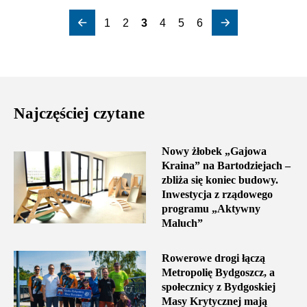
1
2
3
4
5
6
Najczęściej czytane
Nowy żłobek „Gajowa
Kraina” na Bartodziejach –
zbliża się koniec budowy.
Inwestycja z rządowego
programu „Aktywny
Maluch”
Rowerowe drogi łączą
Metropolię Bydgoszcz, a
społecznicy z Bydgoskiej
Masy Krytycznej mają