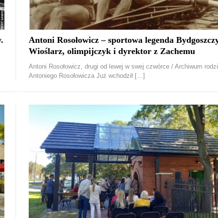
.
Antoni Rosołowicz – sportowa legenda Bydgoszczy
Wioślarz, olimpijczyk i dyrektor z Zachemu
Antoni Rosołowicz, drugi od lewej w swej czwórce / Archiwum rodz
Antoniego Rosołowicza Już wchodził […]