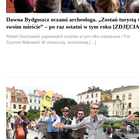
Dawna Bydgoszcz oczami archeologa. „Zostań turystą
swoim mieście” – po raz ostatni w tym roku [ZDJĘCIA
Robert Grochowski poprowadził ostatnie w tym roku zwiedzanie / Fot.
Szymon Makowski W słoneczną, wrześniową […]