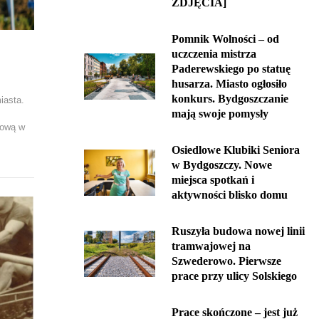
ZDJĘCIA]
Pomnik Wolności – od
uczczenia mistrza
Paderewskiego po statuę
husarza. Miasto ogłosiło
konkurs. Bydgoszczanie
iasta.
mają swoje pomysły
.
rową w
Osiedlowe Klubiki Seniora
w Bydgoszczy. Nowe
miejsca spotkań i
aktywności blisko domu
Ruszyła budowa nowej linii
tramwajowej na
Szwederowo. Pierwsze
prace przy ulicy Solskiego
Prace skończone – jest już