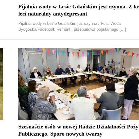
.
Pijalnia wody w Lesie Gdańskim jest czynna. Z k
leci naturalny antydepresant
Pijalnia wody w Lesie Gdańskim już czynna / Fot.. Woda
Bydgoska/Facebook Remont i przebudowa popularnego […]
Szesnaście osób w nowej Radzie Działalności Poży
Publicznego. Sporo nowych twarzy