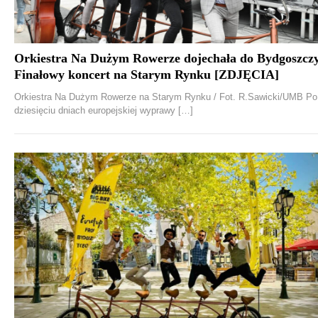
Orkiestra Na Dużym Rowerze dojechała do Bydgoszczy
Finałowy koncert na Starym Rynku [ZDJĘCIA]
Orkiestra Na Dużym Rowerze na Starym Rynku / Fot. R.Sawicki/UMB Po
dziesięciu dniach europejskiej wyprawy […]