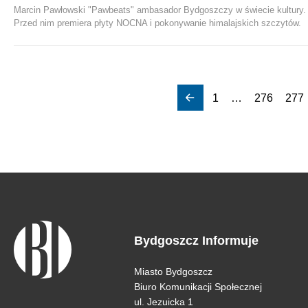
Marcin Pawłowski "Pawbeats" ambasador Bydgoszczy w świecie kultury.
Przed nim premiera płyty NOCNA i pokonywanie himalajskich szczytów.
1
…
276
277
Bydgoszcz Informuje
Miasto Bydgoszcz
Biuro Komunikacji Społecznej
ul. Jezuicka 1