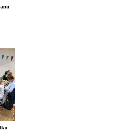
ranu
tku