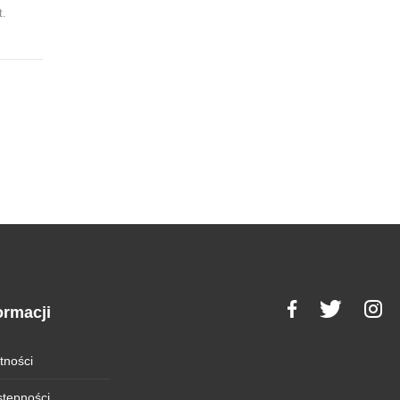
t.
ormacji
tności
stępności