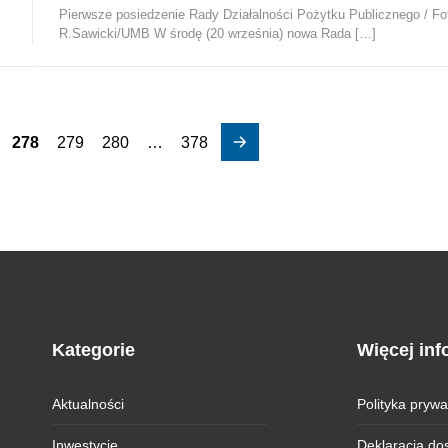
Pierwsze posiedzenie Rady Działalności Pożytku Publicznego / Fo
R.Sawicki/UMB W środę (20 września) nowa Rada […]
278
279
280
…
378
Kategorie
Więcej inf
Aktualności
Polityka prywa
Inwestycje
Deklaracja do