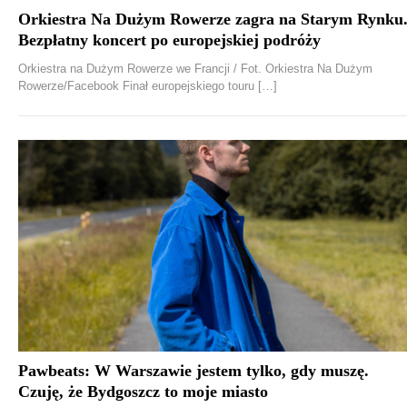
Orkiestra Na Dużym Rowerze zagra na Starym Rynku
Bezpłatny koncert po europejskiej podróży
Orkiestra na Dużym Rowerze we Francji / Fot. Orkiestra Na Dużym
Rowerze/Facebook Finał europejskiego touru […]
Pawbeats: W Warszawie jestem tylko, gdy muszę.
Czuję, że Bydgoszcz to moje miasto